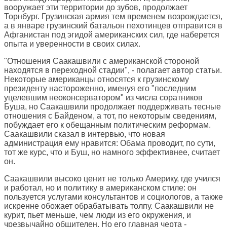
вооружает эти территории до зубов, продолжает
Торнбург. Грузинская армия тем временем возрождается,
а в январе грузинский батальон пехотинцев отправится в
Афганистан под эгидой американских сил, где наберется
опыта и уверенности в своих силах.
"Отношения Саакашвили с американской стороной
находятся в переходной стадии", - полагает автор статьи.
Некоторые американцы относятся к грузинскому
президенту настороженно, именуя его "последним
уцелевшим неоконсерватором" из числа соратников
Буша, но Саакашвили продолжает поддерживать тесные
отношения с Байденом, а тот, по некоторым сведениям,
побуждает его к обещанным политическим реформам.
Саакашвили сказал в интервью, что новая
администрация ему нравится: Обама проводит, по сути,
тот же курс, что и Буш, но намного эффективнее, считает
он.
Саакашвили высоко ценит не только Америку, где учился
и работал, но и политику в американском стиле: он
пользуется услугами консультантов и социологов, а также
искренне обожает обрабатывать толпу. Саакашвили не
курит, пьет меньше, чем люди из его окружения, и
чрезвычайно общителен. Но его главная черта -