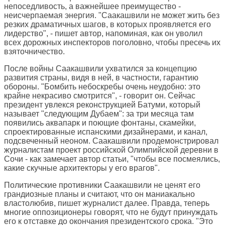
непоседливость, а важнейшее преимущество -
неисчерпаемая энергия. "Саакашвили не может жить без
резких драматичных шагов, в которых проявляется его
лидерство", - пишет автор, напоминая, как он уволил
всех дорожных инспекторов поголовно, чтобы пресечь их
взяточничество.
После войны Саакашвили ухватился за концепцию
развития страны, видя в ней, в частности, гарантию
обороны. "Бомбить небоскребы очень неудобно: это
крайне некрасиво смотрится", - говорит он. Сейчас
президент увлекся реконструкцией Батуми, который
называет "следующим Дубаем": за три месяца там
появились аквапарк и поющие фонтаны, скамейки,
спроектированные испанскими дизайнерами, и канал,
подсвеченный неоном. Саакашвили продемонстрировал
журналистам проект российской Олимпийской деревни в
Сочи - как замечает автор статьи, "чтобы все посмеялись,
какие скучные архитекторы у его врагов".
Политические противники Саакашвили не ценят его
грандиозные планы и считают, что он маниакально
властолюбив, пишет журналист далее. Правда, теперь
многие оппозиционеры говорят, что не будут принуждать
его к отставке до окончания президентского срока. "Это