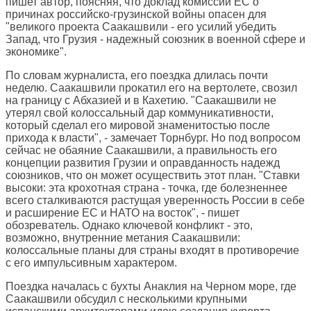
пишет автор, поясняя, что доклад комиссии ЕС о
причинах российско-грузинской войны опасен для
"великого проекта Саакашвили - его усилий убедить
Запад, что Грузия - надежный союзник в военной сфере и
экономике".
По словам журналиста, его поездка длилась почти
неделю. Саакашвили прокатил его на вертолете, свозил
на границу с Абхазией и в Кахетию. "Саакашвили не
утерял свой колоссальный дар коммуникативности,
который сделал его мировой знаменитостью после
прихода к власти", - замечает Торнбург. Но под вопросом
сейчас не обаяние Саакашвили, а правильность его
концепции развития Грузии и оправданность надежд
союзников, что он может осуществить этот план. "Ставки
высоки: эта крохотная страна - точка, где болезненнее
всего сталкиваются растущая уверенность России в себе
и расширение ЕС и НАТО на восток", - пишет
обозреватель. Однако ключевой конфликт - это,
возможно, внутренние метания Саакашвили:
колоссальные планы для страны входят в противоречие
с его импульсивным характером.
Поездка началась с бухты Анаклия на Черном море, где
Саакашвили обсудил с несколькими крупными