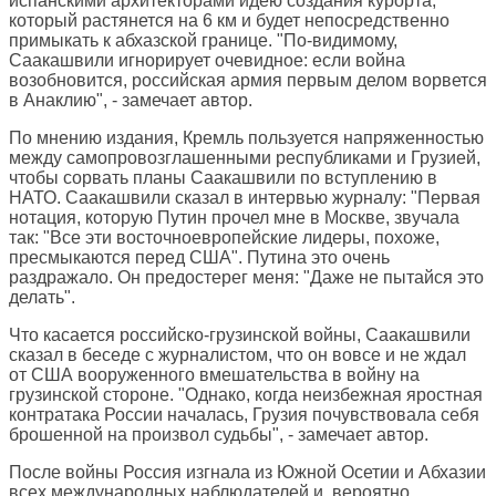
испанскими архитекторами идею создания курорта,
который растянется на 6 км и будет непосредственно
примыкать к абхазской границе. "По-видимому,
Саакашвили игнорирует очевидное: если война
возобновится, российская армия первым делом ворвется
в Анаклию", - замечает автор.
По мнению издания, Кремль пользуется напряженностью
между самопровозглашенными республиками и Грузией,
чтобы сорвать планы Саакашвили по вступлению в
НАТО. Саакашвили сказал в интервью журналу: "Первая
нотация, которую Путин прочел мне в Москве, звучала
так: "Все эти восточноевропейские лидеры, похоже,
пресмыкаются перед США". Путина это очень
раздражало. Он предостерег меня: "Даже не пытайся это
делать".
Что касается российско-грузинской войны, Саакашвили
сказал в беседе с журналистом, что он вовсе и не ждал
от США вооруженного вмешательства в войну на
грузинской стороне. "Однако, когда неизбежная яростная
контратака России началась, Грузия почувствовала себя
брошенной на произвол судьбы", - замечает автор.
После войны Россия изгнала из Южной Осетии и Абхазии
всех международных наблюдателей и, вероятно,