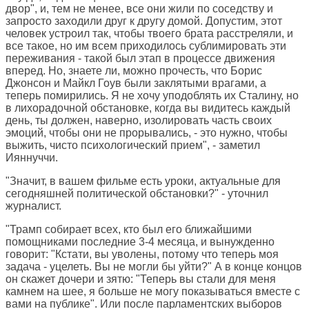
двор", и, тем не менее, все они жили по соседству и
запросто заходили друг к другу домой. Допустим, этот
человек устроил так, чтобы твоего брата расстреляли, и
все такое, но им всем приходилось сублимировать эти
переживания - такой был этап в процессе движения
вперед. Но, знаете ли, можно прочесть, что Борис
Джонсон и Майкл Гоув были заклятыми врагами, а
теперь помирились. Я не хочу уподоблять их Сталину, но
в лихорадочной обстановке, когда вы видитесь каждый
день, ты должен, наверно, изолировать часть своих
эмоций, чтобы они не прорывались, - это нужно, чтобы
выжить, чисто психологический прием", - заметил
Ияннуччи.
"Значит, в вашем фильме есть уроки, актуальные для
сегодняшней политической обстановки?" - уточнил
журналист.
"Трамп собирает всех, кто был его ближайшими
помощниками последние 3-4 месяца, и вынужденно
говорит: "Кстати, вы уволены, потому что теперь моя
задача - уцелеть. Вы не могли бы уйти?" А в конце концов
он скажет дочери и зятю: "Теперь вы стали для меня
камнем на шее, я больше не могу показываться вместе с
вами на публике". Или после парламентских выборов