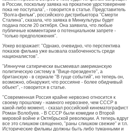
в России, поскольку заявка на прокатное удостоверение
пока не поступала", - говорится в статье. Представитель
"Волга-фильм", российского дистрибьютора "Смерти
Сталина", сказала, что заявка в Минкультуры будет
подана после 20 октября. Она заявила, что любые
публичные комментарии о потенциальном запрете -
"только предположения".
Уокер возражает: "Однако, очевидно, что перспектива
показов фильма уже вызвала озабоченность среди
националистов".
"Ияннуччи сатирически высмеивал американскую
политическую систему в "Вице-президенте", а
британскую - в сериале "В гуще событий", но теперь он,
возможно, обнаружит, что россияне - более обидчивый
объект", - говорится в статье.
"Современная Россия крайне нервозно относится к
своему прошлому - намного нервознее, чем СССР в
какой-либо момент, - сказал российский кинематографист
Роман Волобуев. - В СССР были комедии о Второй
мировой войне и Октябрьской революции. А теперь вдруг
все это слишком священно, "раны слишком свежие" и т.п.
Исторические фильмы должны быть либо туманными и