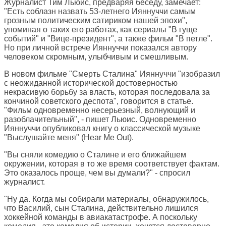
Журналист Тим Льюис, предваряя беседу, замечает:
"Есть соблазн назвать 53-летнего Ияннуччи самым
грозным политическим сатириком нашей эпохи",
упоминая о таких его работах, как сериалы "В гуще
событий" и "Вице-президент", а также фильм "В петле".
Но при личной встрече Ияннуччи показался автору
человеком скромным, улыбчивым и смешливым.
В новом фильме "Смерть Сталина" Ияннуччи "изобразил
с неожиданной исторической достоверностью
некрасивую борьбу за власть, которая последовала за
кончиной советского деспота", говорится в статье.
"Фильм одновременно несерьезный, волнующий и
разоблачительный", - пишет Льюис. Одновременно
Ияннуччи опубликовал книгу о классической музыке
"Выслушайте меня" (Hear Me Out).
"Вы сняли комедию о Сталине и его ближайшем
окружении, которая в то же время соответствует фактам.
Это оказалось проще, чем вы думали?" - спросил
журналист.
"Ну да. Когда мы собирали материалы, обнаружилось,
что Василий, сын Сталина, действительно лишился
хоккейной команды в авиакатастрофе. А поскольку