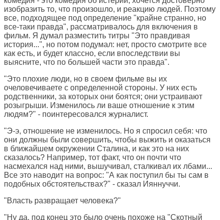
комедия - это комедия об истерии, хочется достоверно
изобразить то, что произошло, и реакцию людей. Поэтому
все, подходящее под определение "крайне странно, но
все-таки правда", рассматривалось для включения в
фильм. Я думал разместить титры "Это правдивая
история...", но потом подумал: нет, просто смотрите все
как есть, и будет классно, если впоследствии вы
выясните, что по большей части это правда".
"Это плохие люди, но в своем фильме вы их
очеловечиваете с определенной стороны. У них есть
родственники, за которых они боятся; они устраивают
розыгрыши. Изменилось ли ваше отношение к этим
людям?" - поинтересовался журналист.
"Э-э, отношение не изменилось. Но я спросил себя: что
они должны были совершить, чтобы выжить и оказаться
в ближайшем окружении Сталина, и как это на них
сказалось? Например, тот факт, что он почти что
насмехался над ними, вышучивал, сталкивал их лбами...
Все это наводит на вопрос: "А как поступил бы ты сам в
подобных обстоятельствах?" - сказал Ияннуччи.
"Власть развращает человека?"
"Ну да, под конец это было очень похоже на "Скотный