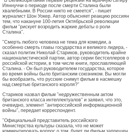
"В Великобритании первые рецензии на мрачную сатиру
Ияннуччи о периоде после смерти Сталина были
хвалебными. В России никто не смеется", - пишет
журналист Шон Уокер. Автор объясняет реакцию россиян
тем, что накануне 100-летия Октябрьской революции
фильм "рискует возродить жаркие дебаты о роли
Сталина".
"Смерть любого человека не тема для комедии, а
особенно смерть главы государства и великого лидера, -
сказал политик Николай Стариков, руководитель крайне
националистической партии, автор серии бестселлеров о
российской истории, в том числе книги, прославляющей
Сталина. - Он был руководителем государства, которое
во время войны было британским союзником. Вы могли
бы вообразить, что русские снимут фильм в насмешку
над смертью британского короля?"
Стариков назвал фильм "недружественным актом
британского класса интеллектуалов" и заявил, что это,
очевидно, элемент "антироссийской информационной
войны", передает корреспондент.
"Официальный представитель российского
Министерства культуры сказала, что не может
комментировать вопрос о том, будет ли фильм запрещен