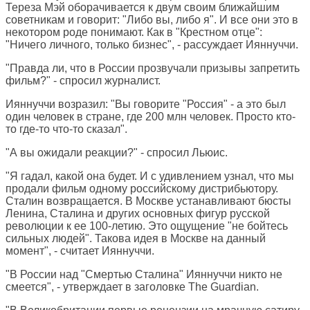
Тереза Мэй оборачивается к двум своим ближайшим
советникам и говорит: "Либо вы, либо я". И все они это в
некотором роде понимают. Как в "Крестном отце":
"Ничего личного, только бизнес", - рассуждает Ияннуччи.
"Правда ли, что в России прозвучали призывы запретить
фильм?" - спросил журналист.
Ияннуччи возразил: "Вы говорите "Россия" - а это был
один человек в стране, где 200 млн человек. Просто кто-
то где-то что-то сказал".
"А вы ожидали реакции?" - спросил Льюис.
"Я гадал, какой она будет. И с удивлением узнал, что мы
продали фильм одному российскому дистрибьютору.
Сталин возвращается. В Москве устанавливают бюсты
Ленина, Сталина и других основных фигур русской
революции к ее 100-летию. Это ощущение "не бойтесь
сильных людей". Такова идея в Москве на данный
момент", - считает Ияннуччи.
"В России над "Смертью Сталина" Ияннуччи никто не
смеется", - утверждает в заголовке
The Guardian
.