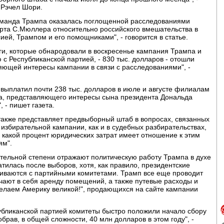
 Рэчел Шори.
 команда Трампа оказалась поглощенной расследованиями
ерта С.Мюллера относительно российского вмешательства в
ей, Трампом и его помощниками", - говорится в статье.
ги, которые обнародовали в воскресенье кампания Трампа и
 Республиканской партией, - 830 тыс. долларов - отошли
яющей интересы кампании в связи с расследованиями", -
выплатил почти 238 тыс. долларов в июле и августе филиалам
а, представляющего интересы сына президента Дональда
 - пишет газета.
также представляет предвыборный штаб в вопросах, связанных
избирательной кампании, как и в судебных разбирательствах,
 какой процент юридических затрат имеет отношение к этим
ям".
ительной степени отражают политическую работу Трампа в духе
тилась после выборов, хотя, как правило, президентские
иваются с партийными комитетами. Трамп все еще проводит
ючают в себя аренду помещений, а также путевые расходы и
делаем Америку великой!", продающихся на сайте кампании
убликанской партией комитеты быстро положили начало сбору
обрав, в общей сложности, 40 млн долларов в этом году", -