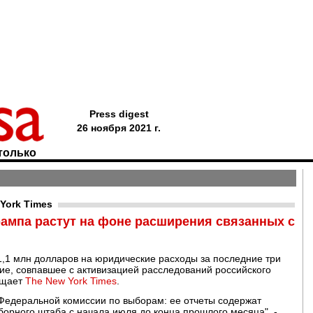
Press digest
26 ноября 2021 г.
только
York Times
ампа растут на фоне расширения связанных с
1,1 млн долларов на юридические расходы за последние три
ие, совпавшее с активизацией расследований российского
бщает
The New York Times
.
 Федеральной комиссии по выборам: ее отчеты содержат
орного штаба с начала июля до конца прошлого месяца", -