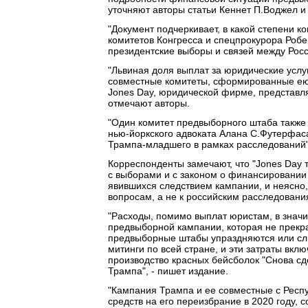
уточняют авторы статьи Кеннет П.Воджел и
"Документ подчеркивает, в какой степени
комитетов Конгресса и спецпрокурора Роб
президентские выборы и связей между Росси
"Львиная доля выплат за юридические услу
совместные комитеты, сформированные ею с
Jones Day, юридической фирме, представл
отмечают авторы.
"Один комитет предвыборного штаба также 
нью-йоркского адвоката Алана С.Футерфас
Трампа-младшего в рамках расследований",
Корреспонденты замечают, что "Jones Day 
с выборами и с законом о финансировании 
явившихся следствием кампании, и неясно,
вопросам, а не к российским расследовани
"Расходы, помимо выплат юристам, в знач
предвыборной кампании, которая не прекра
предвыборные штабы упраздняются или сл
митинги по всей стране, и эти затраты вкл
производство красных бейсболок "Снова с
Трампа", - пишет издание.
"Кампания Трампа и ее совместные с Респ
средств на его переизбрание в 2020 году, с