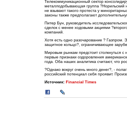
Телекоммуникационный сектор консолидируе
металлодобывающая группа ?Норильский н
не взывают такого протеста у миноритарны
законы также предполагают дополнительну
Питер Бун, руководитель исследовательског
сделок с менее ходовыми акциями ?второг
компаний.
Хотя есть одно разочарование ? Газпром. Э
защитное кольцо?, ограничивающее заруб
Мировым рынкам предстоит столкнуться с 
первые признаки оздоровления американск
года. Оба наших аналитика считают, что ро
?Однако вокруг очень много денег?, - полаг
российский потенциал себя проявит. Произ
Источник:
Financial Times