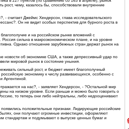
пика в 227 пунктов (по сравнению со 163 в апреле), рынок
ть рост, чему, казалось бы, способствовали внутренние
, - считает Джеймс Хендерсон, глава исследовательского
ссанс?. Он не видит особых перспектив для бурного роста в
благополучие и на российском рынке вложений с
 Россия сильна в макроэкономическом плане, и на уровне
итивна. Однако отношение зарубежных стран держат рынок на
ые новости об экономике США, а также депрессивный удар по
ввели мировой рынок в состояние уныния.
реживать сильный рост, и бюджет имеет благополучный
 российскую экономику к числу развивающихся, особенно с
и Аргентиной.
отражается на нас?, - заявляет Хендерсон, - ?Остальной мир
ены на низком уровне. Если раньше и можно было говорить о
Россию, то теперь они либо нейтральны, либо недооценивают
сь появились положительные признаки. Лидирующие российские
былях, они получают огромные инвестиции, оформляют
ым стандартам и подумывают о выпуске ценных бумаг и