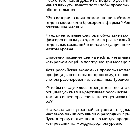
После того, как индекс РТС недавно достиг 
начал чахнуть, вместо того чтобы продолжи
обстоятельства.
?Это история о почитаемом, но нелюбимом?
отдела московской брокерской фирмы ?Рене
ближайшие месяцы.
Фундаментальные факторы обуславливают 
фиксированным доходом, и на рынке акций.
отдельных компаний в целом ситуация поз
низком уровне.
Опасения падения цен на нефть, негативн
котировкам акций в последние три месяца 
Хотя российская экономика продолжает пе
профицит, инвесторы по-прежнему, относят
учетом разочарований, вызванных Турцией 
?Что бы не случилось отрицательного, это 
общими усилиями удерживает российские ц
том, что инвесторы слегка переоценивают 
ее?.
Что касается внутренней ситуации, то зде
нефтекомпании объявили о рекордных при
бухгалтерскую отчетность по международн
котировании на международном уровне.