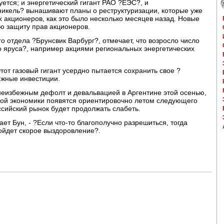
тся; и энергетический гигант РАО ?ЕЭС?, и
икель? вынашивают планы о реструктуризации, которые уже
х акционеров, как это было несколько месяцев назад. Новые
ю защиту прав акционеров.
о отдела ?Брунсвик Варбург?, отмечает, что возросло число
о яруса?, например акциями региональных энергетических
тот газовый гигант усердно пытается сохранить свое ?
ежные инвестиции.
неизбежным дефолт и девальвацией в Аргентине этой осенью,
ой экономики появятся ориентировочно летом следующего
ссийский рынок будет продолжать слабеть.
ает Бун, - ?Если что-то благополучно разрешиться, тогда
ойдет скорое выздоровление?.