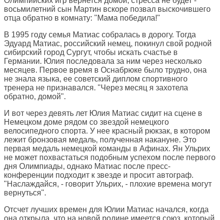
Олимпийских игр вернется домой, стресса не будет -
восьмилетний сын Мартин вскоре позвал выскочившего
отца обратно в комнату: "Мама победила!"
В 1995 году семья Матиас собралась в дорогу. Тогда
Эдуард Матиас, российский немец, покинул свой родной
сибирский город Сургут, чтобы искать счастье в
Германии. Юлия последовала за ним через несколько
месяцев. Первое время в Оснабрюке было трудно, она
не знала языка, ее советский диплом спортивного
тренера не признавался. "Через месяц я захотела
обратно, домой".
И вот через девять лет Юлия Матиас сидит на сцене в
Немецком доме рядом со звездой немецкого
велосипедного спорта. У нее красный рюкзак, в котором
лежит бронзовая медаль, полученная накануне. Это
первая медаль немецкой команды в Афинах. Ян Ульрих
не может похвастаться подобным успехом после первого
дня Олимпиады, однако Матиас после пресс-
конференции подходит к звезде и просит автограф.
"Наслаждайся, - говорит Ульрих, - плохие времена могут
вернуться".
Отсчет лучших времен для Юлии Матиас начался, когда
она открыла, что на новой родине имеется союз, который