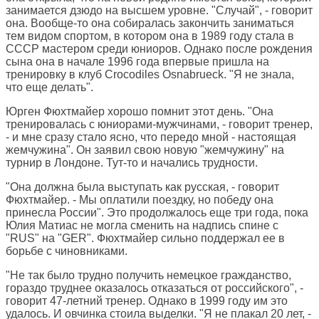
занимается дзюдо на высшем уровне. "Случай", - говорит
она. Вообще-то она собиралась закончить заниматься
тем видом спортом, в котором она в 1989 году стала в
СССР мастером среди юниоров. Однако после рождения
сына она в начале 1996 года впервые пришла на
тренировку в клуб Crocodiles Osnabrueck. "Я не знала,
что еще делать".
Юрген Фюхтмайер хорошо помнит этот день. "Она
тренировалась с юниорами-мужчинами, - говорит тренер,
- и мне сразу стало ясно, что передо мной - настоящая
жемчужина". Он заявил свою новую "жемчужину" на
турнир в Лондоне. Тут-то и начались трудности.
"Она должна была выступать как русская, - говорит
Фюхтмайер. - Мы оплатили поездку, но победу она
принесла России". Это продолжалось еще три года, пока
Юлия Матиас не могла сменить на надпись спине с
"RUS" на "GER". Фюхтмайер сильно поддержал ее в
борьбе с чиновниками.
"Не так было трудно получить немецкое гражданство,
гораздо труднее оказалось отказаться от российского", -
говорит 47-летний тренер. Однако в 1999 году им это
удалось. И овчинка стоила выделки. "Я не плакал 20 лет, -