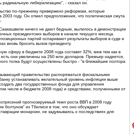
ь радикальную либерализацию", - сказал он.
тельство по-прежнему привержено реформам, которые
в 2003 году. Он отмел предположения, что политическая смута
.
Саакашвили ничего не дают бедным, вылилось в демонстрации
очных президентских выборов в начале текущего месяца.
позиционных партий оспаривают результаты выборов в суде и
х вновь бросить вызов президенту.
ную сферу в бюджете 2008 года составят 32%, меж тем как в
о есть они увеличены на 250 млн долларов. Премьер надеется,
го толка будут осуществлены быстро - "в ближайшие полтора
бязывающий правительство распоряжаться фискальными
анку устанавливать желательный уровень инфляции выше
 создать два государственных фонда для управления
м числе в бюджете 2008 года) и средствами, полученными от
 потрясений прогнозируемый темп роста ВВП в 2008 году
ие болтунов" из Тбилиси в том, что оно обсуждает
ставрации монархии, не задумываясь о последствиях для