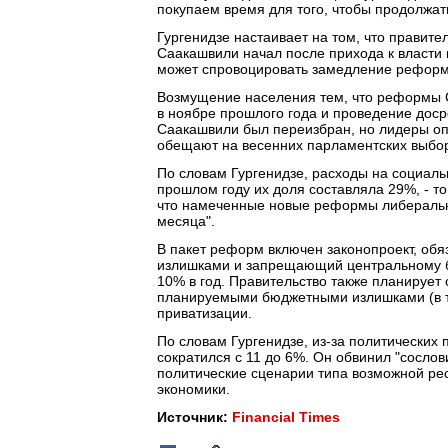
покупаем время для того, чтобы продолжат
Гургенидзе настаивает на том, что прави
Саакашвили начал после прихода к власти 
может спровоцировать замедление реформ
Возмущение населения тем, что реформы 
в ноябре прошлого года и проведение доср
Саакашвили был переизбран, но лидеры оп
обещают на весенних парламентских выбора
По словам Гургенидзе, расходы на социаль
прошлом году их доля составляла 29%, - т
что намеченные новые реформы либерально
месяца".
В пакет реформ включен законопроект, о
излишками и запрещающий центральному б
10% в год. Правительство также планирует
планируемыми бюджетными излишками (в то
приватизации.
По словам Гургенидзе, из-за политических
сократился с 11 до 6%. Он обвинил "сослов
политические сценарии типа возможной ре
экономики.
Источник:
Financial Times