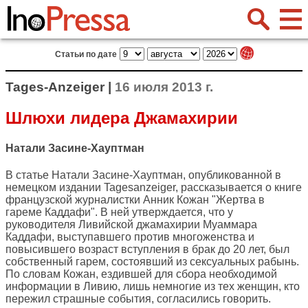
Статьи по дате
Tages-Anzeiger |
16 июля 2013 г.
Шлюхи лидера Джамахирии
Натали Засине-Хауптман
В статье Натали Засине-Хауптман, опубликованной в
немецком издании
Tagesanzeiger
, рассказывается о книге
французской журналистки Анник Кожан "Жертва в
гареме Каддафи". В ней утверждается, что у
руководителя Ливийской джамахирии Муаммара
Каддафи, выступавшего против многоженства и
повысившего возраст вступления в брак до 20 лет, был
собственный гарем, состоявший из сексуальных рабынь.
По словам Кожан, ездившей для сбора необходимой
информации в Ливию, лишь немногие из тех женщин, кто
пережил страшные события, согласились говорить.