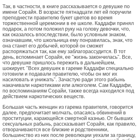
Так, в частности, в книге рассказывается о девушке по
имени Сорайя. В возрасте пятнадцати лет ей поручили
преподнести правителю букет цветов во время
торжественной церемонии в ее школе. Каддафи принял
подарок, а потом положил руку на голову девочки, что,
как оказалось впоследствии, было условным знаком,
означавшим, что школьница ему понравилась, знак, что
она станет его добычей, которой он сможет
распоряжаться так, как ему заблагорассудится. В тот
день, вспоминает Сорайя, ее "жизнь закончилась". Все,
что девушке пришлось пережить в дальнейшем,
шокирует. "Всех девушек в гареме Каддафи специально
готовили и подавали правителю, чтобы он мог их
насиловать и унижать". Зачастую ради этого рабынь
накачивали наркотиками или алкоголем. Сам Каддафи,
по воспоминаниям Сорайи, также всегда находился под
действием наркотических веществ.
Большая часть женщин из гарема правителя, говорится
далее, предпочитает молчать, опасаясь обвинений в
проституции, карающейся смертной казнью. От бывших
сексуальных рабынь, рассказывает Сорайя, как правило,
отворачиваются все близкие и родственники,
большинство из них после революции уехали за границу,