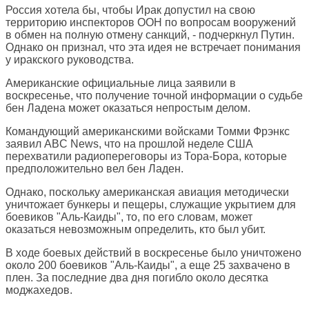
Россия хотела бы, чтобы Ирак допустил на свою
территорию инспекторов ООН по вопросам вооружений
в обмен на полную отмену санкций, - подчеркнул Путин.
Однако он признал, что эта идея не встречает понимания
у иракского руководства.
Американские официальные лица заявили в
воскресенье, что получение точной информации о судьбе
бен Ладена может оказаться непростым делом.
Командующий американскими войсками Томми Фрэнкс
заявил ABC News, что на прошлой неделе США
перехватили радиопереговоры из Тора-Бора, которые
предположительно вел бен Ладен.
Однако, поскольку американская авиация методически
уничтожает бункеры и пещеры, служащие укрытием для
боевиков "Аль-Каиды", то, по его словам, может
оказаться невозможным определить, кто был убит.
В ходе боевых действий в воскресенье было уничтожено
около 200 боевиков "Аль-Каиды", а еще 25 захвачено в
плен. За последние два дня погибло около десятка
моджахедов.