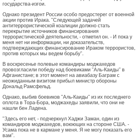
государства-изгои.
Однако президент России особо предостерег от военной
акции против Ирака. "Следующей задачей
антитеррористической коалиции должно стать
перекрытие источников финансирования
террористической деятельности, - отметил он. - И пока у
меня нет ни информации, ни доказательств,
подтверждающих финансирование Ираком террористов,
против которых мы ведем борьбу".
В воскресенье полевые командиры моджахедов
провозгласили победу над боевиками "Аль-Каиды" в
Афганистане; в этот момент на авиабазу Баграм с
неожиданным визитом прибыл министр обороны
Дональд Рамсфельд.
Однако, выбив боевиков "Аль-Каиды" из их последнего
оплота в Тора-Бора, моджахеды заявили, что они не
нашли бен Ладена.
"Здесь его нет, - подчеркнул Хаджи Заман, один из
командиров моджахедов, воюющих на стороне США. -
Усама пока не в кармане у меня. Я не могу показать его
вам".