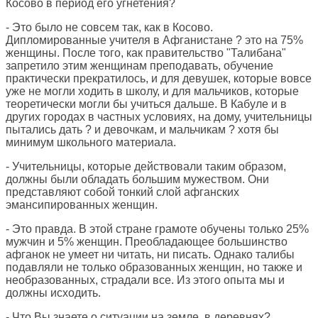
Косово в период его угнетения?
- Это было не совсем так, как в Косово.
Дипломированные учителя в Афганистане ? это на 75%
женщины. После того, как правительство "Талибана"
запретило этим женщинам преподавать, обучение
практически прекратилось, и для девушек, которые вовсе
уже не могли ходить в школу, и для мальчиков, которые
теоретически могли бы учиться дальше. В Кабуле и в
других городах в частных условиях, на дому, учительницы
пытались дать ? и девочкам, и мальчикам ? хотя бы
минимум школьного материала.
- Учительницы, которые действовали таким образом,
должны были обладать большим мужеством. Они
представляют собой тонкий слой афганских
эмансипированных женщин.
- Это правда. В этой стране грамоте обучены только 25%
мужчин и 5% женщин. Преобладающее большинство
афганок не умеет ни читать, ни писать. Однако талибы
подавляли не только образованных женщин, но также и
необразованных, страдали все. Из этого опыта мы и
должны исходить.
- Что Вы знаете о ситуации на земле, в деревнях?