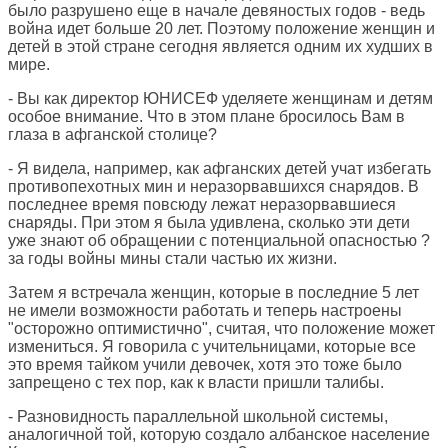
было разрушено еще в начале девяностых годов - ведь
война идет больше 20 лет. Поэтому положение женщин и
детей в этой стране сегодня является одним их худших в
мире.
- Вы как директор ЮНИСЕФ уделяете женщинам и детям
особое внимание. Что в этом плане бросилось Вам в
глаза в афганской столице?
- Я видела, например, как афганских детей учат избегать
противопехотных мин и неразорвавшихся снарядов. В
последнее время повсюду лежат неразорвавшиеся
снаряды. При этом я была удивлена, сколько эти дети
уже знают об обращении с потенциальной опасностью ?
за годы войны мины стали частью их жизни.
Затем я встречала женщин, которые в последние 5 лет
не имели возможности работать и теперь настроены
"осторожно оптимистично", считая, что положение может
измениться. Я говорила с учительницами, которые все
это время тайком учили девочек, хотя это тоже было
запрещено с тех пор, как к власти пришли талибы.
- Разновидность параллельной школьной системы,
аналогичной той, которую создало албанское население