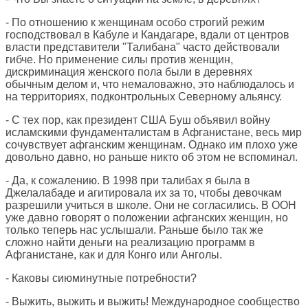
- По отношению к женщинам особо строгий режим
господствовал в Кабуле и Кандагаре, вдали от центров
власти представители "Талибана" часто действовали
гибче. Но применение силы против женщин,
дискриминация женского пола были в деревнях
обычным делом и, что немаловажно, это наблюдалось и
на территориях, подконтрольных Северному альянсу.
- С тех пор, как президент США Буш объявил войну
исламскими фундаменталистам в Афганистане, весь мир
сочувствует афганским женщинам. Однако им плохо уже
довольно давно, но раньше никто об этом не вспоминал.
- Да, к сожалению. В 1998 при талибах я была в
Джелалабаде и агитировала их за то, чтобы девочкам
разрешили учиться в школе. Они не согласились. В ООН
уже давно говорят о положении афганских женщин, но
только теперь нас услышали. Раньше было так же
сложно найти деньги на реализацию программ в
Афганистане, как и для Конго или Анголы.
- Каковы сиюминутные потребности?
- Выжить, выжить и выжить! Международное сообщество