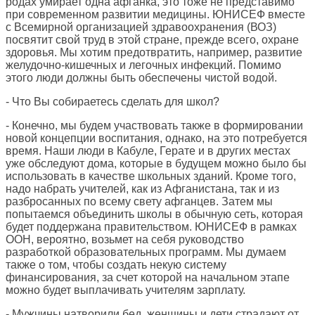
родах умирает одна афганка, это тоже не представимо
при современном развитии медицины. ЮНИСЕФ вместе
с Всемирной организацией здравоохранения (ВОЗ)
посвятит свой труд в этой стране, прежде всего, охране
здоровья. Мы хотим предотвратить, например, развитие
желудочно-кишечных и легочных инфекций. Помимо
этого люди должны быть обеспечены чистой водой.
- Что Вы собираетесь сделать для школ?
- Конечно, мы будем участвовать также в формировании
новой концепции воспитания, однако, на это потребуется
время. Наши люди в Кабуле, Герате и в других местах
уже обследуют дома, которые в будущем можно было бы
использовать в качестве школьных зданий. Кроме того,
надо набрать учителей, как из Афганистана, так и из
разбросанных по всему свету афганцев. Затем мы
попытаемся объединить школы в обычную сеть, которая
будет поддержана правительством. ЮНИСЕФ в рамках
ООН, вероятно, возьмет на себя руководство
разработкой образовательных программ. Мы думаем
также о том, чтобы создать некую систему
финансирования, за счет которой на начальном этапе
можно будет выплачивать учителям зарплату.
- Мужчины натворили бед, женщины и дети страдают от