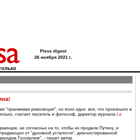
Press digest
26 ноября 2021 г.
только
ина!
ая "оранжевая революция", но ясно одно: все, что произошло в
тельно, считает писатель и философ, директор журнала
La
аинцев, не согласных на то, чтобы их продали Путину, и
традающих от "духовной усталости", диагностированной
мундом Гуссерлем", - пишет автор.