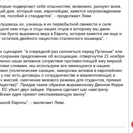
торые подвергают себя опасностям, возможно, рискуют всем,
щий дом, который нам, европейцам, кажется нагромождением
в, пособий и стандартов", - продолжает Леви.
слушаешь их, узнаешь в их первобытной свежести и силе
щали нам отцы и отцы наших отцов и которому мы даем
этом бунте выражена вера в Европу, которая кажется им еще и
остатков двойного нацистско-сталинского кошмара", -
х сценария: "в очередной раз склониться перед Путиным" или
 сохраним предложение об ассоциации, отвергнутое 21 ноября
енно наше активное сочувствие противостоящей ему мирной
Другими словами, мы используем все имеющиеся в нашем
мил (политические санкции, заморозка активов в европейских
и у нас есть договоры о сотрудничестве и взаимопомощи) и
х миссий, смягчение визового режима для студентов, прямая
бщества)". Придав таким образом выраженному Джоном Керри
 ЕС убьет двух зайцев: Украина сделает шаг навстречу
пейская идея примет омолаживающую ванну".
шной Европы", - заключает Леви.