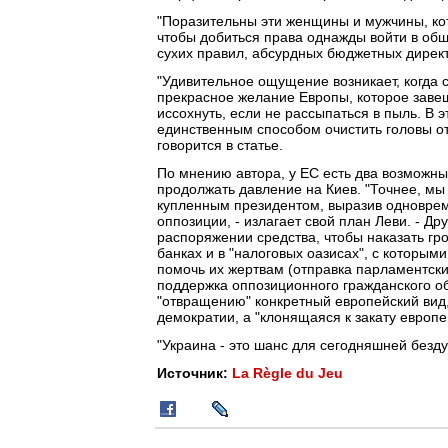
"Поразительны эти женщины и мужчины, ко
чтобы добиться права однажды войти в об
сухих правил, абсурдных бюджетных директи
"Удивительное ощущение возникает, когда 
прекрасное желание Европы, которое заве
иссохнуть, если не рассыпаться в пыль. В 
единственным способом очистить головы от 
говорится в статье.
По мнению автора, у ЕС есть два возможны
продолжать давление на Киев. "Точнее, мы
купленным президентом, выразив одноврем
оппозиции, - излагает свой план Леви. - 
распоряжении средства, чтобы наказать гро
банках и в "налоговых оазисах", с которым
помочь их жертвам (отправка парламентски
поддержка оппозиционного гражданского о
"отвращению" конкретный европейский вид,
демократии, а "клонящаяся к закату евро
"Украина - это шанс для сегодняшней безду
Источник:
La Règle du Jeu