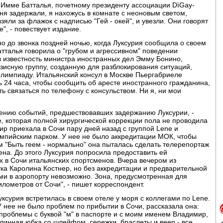
 Имме Батталья, почетному президенту ассоциации DìGay-
ня задержали, я нахожусь в комнате с неоновым светом,
ли за флажок с надписью "Гей - окей", и увезли. Они говорят
", - повествует издание.
но до звонка поздней ночью, когда Луксурия сообщила о своем
тталья говорила о "грубом и агрессивном" поведении
 в известность министра иностранных дел Эмму Бонино,
изисную группу, созданную для разблокирования ситуаций,
лимпиаду. Итальянский консул в Москве Пьергабриеле
ь 24 часа, чтобы сообщить об аресте иностранного гражданина,
ть связаться по телефону с консульством. Ни я, ни мои
лению событий, предшествовавших задержанию Луксурии, -
, которая полной хирургической коррекции пола не проводила
ир приехала в Сочи пару дней назад с группой Lene и
импийским парком. У нее не было аккредитации МОК, чтобы
м "Быть геем - нормально" она пыталась сделать телерепортаж
ена. До этого Луксурия попросила предоставить ей
 в Сочи итальянских спортсменов. Вчера вечером из
ка Каролина Костнер, но без аккредитации и предварительной
ми в аэропорту невозможно. Зона, предусмотренная для
илометров от Сочи", - пишет корреспондент.
ксурия встретилась в своем отеле у моря с коллегами по Lene.
У нее не было проблем по прибытии в Сочи, рассказала она:
и проблемы с буквой "м" в паспорте и с моим именем Владимир,
Длинная юбка со шлейфом, сережки, браслеты и веер - все