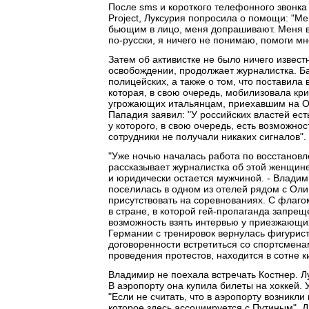
После sms и короткого телефонного звонка
Project, Луксурия попросила о помощи: "Ме
бьющим в лицо, меня допрашивают. Меня взя
по-русски, я ничего не понимаю, помоги мне
Затем об активистке не было ничего извест
освобождении, продолжает журналистка. Ба
полицейских, а также о том, что поставила
которая, в свою очередь, мобилизовала кр
угрожающих итальянцам, приехавшим на О
Пападия заявил: "У российских властей ест
у которого, в свою очередь, есть возможнос
сотрудники не получали никаких сигналов".
"Уже ночью началась работа по восстанов
рассказывает журналистка об этой женщине
и юридически остается мужчиной. - Владим
поселилась в одном из отелей рядом с Ол
присутствовать на соревнованиях. С флаго
в стране, в которой гей-пропаганда запрещ
возможность взять интервью у приезжающих
Германии с тренировок вернулась фигурист
договоренности встретиться со спортсмена
проведения протестов, находится в сотне к
Владимир не поехала встречать Костнер. Лу
В аэропорту она купила билеты на хоккей. 
"Если не считать, что в аэропорту возникл
которое здесь ассоциируется c Путиным". 