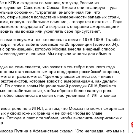
 в КГБ и сходятся во мнении, что уход России из
ин крушения Советского Союза. Вместе они планируют туда
тельные союзники. "Стратегия, аналогичная той, что
тво, открывшееся вследствие неуверенности западных стран,
и, вернуть глобальное влияние, - говорится в статье. - Ради
сламского государства" и вскрывать операции американцев и
водить им войска или укреплять свое присутствие".
вьями и внуками тех, кто воевал с ними в 1979-1989. Талибы
воры, чтобы выбить боевиков из 25 провинций (всего их 34),
в с организацией, которую Москва внесла в черный список
есы совпадают с нашими. Мы открыли каналы для обмена
ка не сомневается, что захват в сентябре прошлого года
кистаном стал возможным при поддержке российской стороны,
меты и гранатометы. "Кремль упивается местью, - пишет
 экстремистов, которые воюют с американцами, как делали
я". По словам главы Национальной разведки США Джеймса
ься нестабильностью, чтобы обрести более важную роль.
т обеспокоенность в связи с наступлением ИГИЛ, отмечает
ков, дело не в ИГИЛ, а в том, что Москва не может смириться
х у своих южных границ и не хочет, чтобы во главе
к. Отсюда и пакт с талибами, чтобы вытеснить американских
ор.
миссар Путина в Афганистане сказал: "Это неправда, что мы из