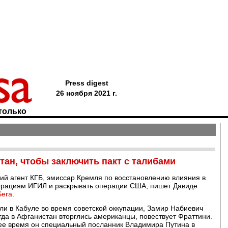
Press digest
26 ноября 2021 г.
только
ан, чтобы заключить пакт с талибами
ий агент КГБ, эмиссар Кремля по восстановлению влияния в
операциям ИГИЛ и раскрывать операции США, пишет Давиде
Sera
.
ли в Кабуле во время советской оккупации, Замир Набиевич
огда в Афганистан вторглись американцы, повествует Фраттини.
щее время он специальный посланник Владимира Путина в