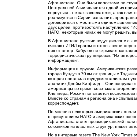
Афганистане. Они были коллегами по службе
Центральной Азии является одной из прич
вернуться - не как завоеватели, а как влия
реализуется в Сирии: заполнить пространс
договориться с местными единомышленникам
двух целей: противостоять наступлению "И
НАТО, некоторые никак не могут решить, вы
В Афганистане русские ведут диалог с сыно
считают ИГИЛ врагом и готовы вести перего
пишет автор. Кабулов не скрывает контакто
террористических группировок: "Их интер
информацией".
Информация и оружие. Американская развед
города Кундуз в 70 км от границы с Таджи
которая поставила фундаменталистам пуле
аналитик Джейм Китфилд. - Они вооружают
американцы во время советского вторжени
Клеппера, Россия попытается воспользоват
Вместе со странами региона она испытывае
корреспондент.
По мнению некоторых американских аналити
с присутствием НАТО и американских военны
Афганистана стоял проамериканский полити
союзников из властных структур, пишет авт
Но в интервью газете The New York Times э