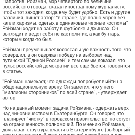
Напротив, Ройзман, мэр четвертого по величине
российского города, сказал иностранному журналисту,
чтобы тот заходил, когда ему будет удобно. Есть и другие
различия, пишет автор: "в стране, где полно мэров без
капли харизмы, одетых в одинаковые черные костюмы"
Ройзман ходит на работу в футболке и джинсах. Он
выглядит и ведет себя не как политик, а как бунтарь,
которым когда-то был.
Ройзман преуменьшает колоссальную важность того, что
совершил, а он одержал победу на выборах над
путинской "Единой Россией" и тем самым доказал, что
пульс российской демократии все еще бьется, говорится
в статье.
"Ройзман намекает, что однажды попробует выйти на
общенациональную арену. Он заметил, что у него
"миллионы сторонников" по всей стране", - утверждает
автор.
Но на данный момент задача Ройзмана - одержать верх
над чиновничеством в Екатеринбурге. Он говорит, что
планирует "чистку" в городском правительстве, но сетует
на ограниченность полномочий. По мнению Ройзмана,
двуглавая структура власти в Екатеринбурге (выборный