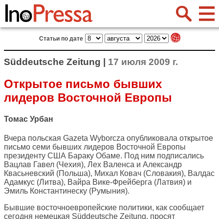
Статьи по дате
Süddeutsche Zeitung |
17 июля 2009 г.
Открытое письмо бывших
лидеров Восточной Европы
Томас Урбан
Вчера польская Gazeta Wyborcza опубликовала открытое
письмо семи бывших лидеров Восточной Европы
президенту США Бараку Обаме. Под ним подписались
Вацлав Гавел (Чехия), Лех Валенса и Александр
Квасьневский (Польша), Михал Ковач (Словакия), Валдас
Адамкус (Литва), Вайра Вике-Фрейберга (Латвия) и
Эмиль Константинеску (Румыния).
Бывшие восточноевропейские политики, как сообщает
сегодня немецкая
Süddeutsche Zeitung
, просят