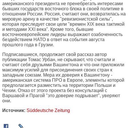
американского президента не пренебрегать интересами
бывших государств восточного блока в своей политике в
отношении России. Россия, считают они, возвратилась на
мировую арену в качестве "ревизионистской силы",
которая преследует свои цели "времен XIX века тактикой
и методами XXI века". Кроме того, бывшие
восточноевропейские лидеры выражают озабоченность
бездействием НАТО в ответ на события августа
прошлого года в Грузии.
Подписавшиеся, продолжает свой рассказ автор
публикации Томас Урбан, не скрывают, что считали и
считают себя друзьями Вашингтона и что они приложили
максимум усилий для присоединения своих стран к
западным союзам. Мера их доверия к Вашингтону -
американская система ПРО в Европе, элементы которой
предполагается разместить на территории Польши и
Чехии. Отказ от этого проекта без консультаций с
Варшавой и Прагой "это доверие подрывает", уверяют
они.
Источник:
Süddeutsche Zeitung