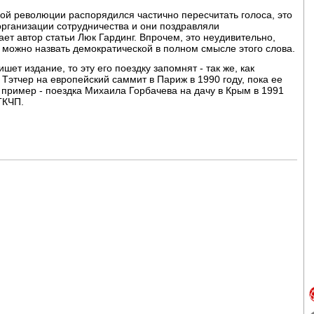
кой революции распорядился частично пересчитать голоса, это
организации сотрудничества и они поздравляли
ет автор статьи Люк Гардинг. Впрочем, это неудивительно,
 можно назвать демократической в полном смысле этого слова.
шет издание, то эту его поездку запомнят - так же, как
Тэтчер на европейский саммит в Париж в 1990 году, пока ее
й пример - поездка Михаила Горбачева на дачу в Крым в 1991
ГКЧП.