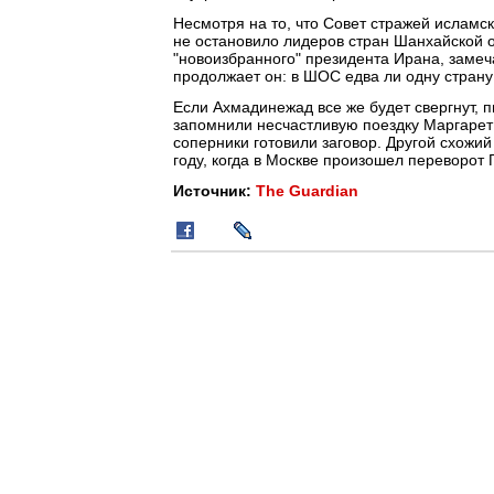
Несмотря на то, что Совет стражей исламс
не остановило лидеров стран Шанхайской 
"новоизбранного" президента Ирана, замеча
продолжает он: в ШОС едва ли одну страну
Если Ахмадинежад все же будет свергнут, пи
запомнили несчастливую поездку Маргарет 
соперники готовили заговор. Другой схожи
году, когда в Москве произошел переворот 
Источник:
The Guardian