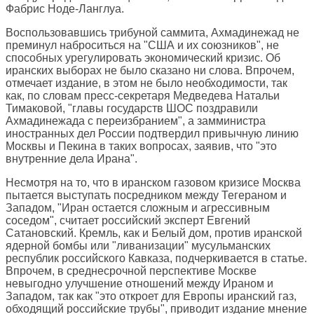
Фабрис Ноде-Ланглуа.
Воспользовавшись трибуной саммита, Ахмадинежад не
преминул наброситься на "США и их союзников", не
способных урегулировать экономический кризис. Об
иранских выборах не было сказано ни слова. Впрочем,
отмечает издание, в этом не было необходимости, так
как, по словам пресс-секретаря Медведева Натальи
Тимаковой, "главы государств ШОС поздравили
Ахмадинежада с переизбранием", а замминистра
иностранных дел России подтвердил привычную линию
Москвы и Пекина в таких вопросах, заявив, что "это
внутренние дела Ирана".
Несмотря на то, что в иранском газовом кризисе Москва
пытается выступать посредником между Тегераном и
Западом, "Иран остается сложным и агрессивным
соседом", считает российский эксперт Евгений
Сатановский. Кремль, как и Белый дом, против иранской
ядерной бомбы или "ливанизации" мусульманских
республик российского Кавказа, подчеркивается в статье.
Впрочем, в среднесрочной перспективе Москве
невыгодно улучшение отношений между Ираном и
Западом, так как "это откроет для Европы иранский газ,
обходящий российские трубы", приводит издание мнение