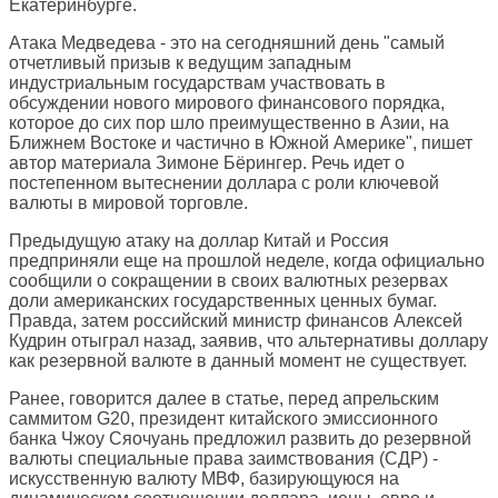
Екатеринбурге.
Атака Медведева - это на сегодняшний день "самый
отчетливый призыв к ведущим западным
индустриальным государствам участвовать в
обсуждении нового мирового финансового порядка,
которое до сих пор шло преимущественно в Азии, на
Ближнем Востоке и частично в Южной Америке", пишет
автор материала Зимоне Бёрингер. Речь идет о
постепенном вытеснении доллара с роли ключевой
валюты в мировой торговле.
Предыдущую атаку на доллар Китай и Россия
предприняли еще на прошлой неделе, когда официально
сообщили о сокращении в своих валютных резервах
доли американских государственных ценных бумаг.
Правда, затем российский министр финансов Алексей
Кудрин отыграл назад, заявив, что альтернативы доллару
как резервной валюте в данный момент не существует.
Ранее, говорится далее в статье, перед апрельским
саммитом G20, президент китайского эмиссионного
банка Чжоу Сяочуань предложил развить до резервной
валюты специальные права заимствования (СДР) -
искусственную валюту МВФ, базирующуюся на