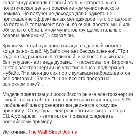
коллеги курировали первый этап, у которого была
политическая цель - поражение коммунистического
режима. Не получение доходов для бюджета, не
приглашение эффективных менеджеров - это оставляли
на потом. В тот момент все было очень просто: мы были
обязаны отобрать у коммунистов фундаментальные
основы экономики", - сказал он.
Крупномасштабную приватизацию в данный момент,
когда рынок слаб, Чубайс считает бессмысленной. "Три
года назад рынок был отличный, и колоссальный шанс
был упущен - вот ведь дураки..." - посетовал он. Впрочем,
сектор электроэнергии не упустил шанса, подчеркнул
Чубайс. "На меня до сих пор с кулаками набрасываются
все олигархи: "Зачем ты нам все это продал на
рыночном пике?".
Модель приватизации российского рынка электроэнергии
Чубайс назвал абсолютно правильной и заявил, что 90%
глобальной электроэнергетики движется к тому же
принципу. "Структура электроэнергетического сектора
США устарела", - заметил он, призвав следовать
российскому примеру.
Источник:
The Wall Street Journal