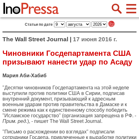
Статьи по дате
The Wall Street Journal |
17 июня 2016 г.
Чиновники Госдепартамента США
призывают нанести удар по Асаду
Мария Аби-Хабиб
"Десятки чиновников Госдепартамента на этой неделе
выступили против политики США в Сирии, подписав
внутренний документ, призывающий к адресным
военным ударам против правительства в Дамаске и к
смене режима как к единственному способу победить
"Исламское государство" (организация запрещена в РФ. -
Прим. ред.
), - пишет
The Wall Street Journal
.
"Письмо о расхождении во взглядах" подписали
сотрудники Госдепа, привлеченные к выработке политики