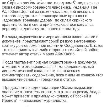
по Сирии в разном качестве, и под ним 51 подпись, по
словам информированного чиновника. Редакция The
Wall Street Journal ознакомилась с копией письма, в
котором содержатся неоднократные призывы к
"адресным военным ударам" по силам сирийского
правительства в свете приближающегося коллапса
перемирия, достигнутого ранее в этом году.
Взгляды, выраженные американскими чиновниками в
документе, представляют собой резкую внутреннюю
критику долговременной политики Соединенных Штатов
- отказа принять чью-либо стороны в сирийской войне,
отмечает автор статьи Мария Аби-Хабиб.
"Госдепартамент признал существование документа,
отметив, что это официальный, конфиденциальный
дипломатический канал связи, но отказался
комментировать содержание, пока с ним не ознакомятся
высшие чиновники", - говорится в статье.
"Представители администрации Обамы выражали
опасение относительно того, что атака на режим Асада
может привести к прямому конфликту с Россией и
Ираном", - напоминает журналистка.