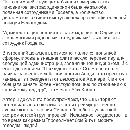
По словам действующих и бывших американских
чиновников, экстраординарной была не жалоба,
поданная сотрудниками Госдепа, а количество
дипломатов, активно выступающих против официальной
позиции Белого дома.
"Администрации неприятно расхождение по Сирии со
столь многими рядовыми сотрудниками", - заявил экс-
сотрудник Госдепа.
Внутренний документ, возможно, является попыткой
сформулировать внешнеполитическую перспективу для
следующей администрации, заявил чиновник, знакомый с
его содержанием. "Президент Барак Обама не желал
начинать военные действия против Асада, в то время как
кандидат в президенты от демократов Хиллари Клинтон
обещала занять более жесткую позицию по отношению к
сирийскому лидеру", - отмечает Аби-Хабиб.
Авторы документа предупреждают, что США теряют
потенциальных союзников среди преимущественно
суннитского населения Сирии в борьбе с суннитской
экстремистской группировкой "Исламское государство", в
то время как режим "продолжает бомбить и морить
голодом" людей.