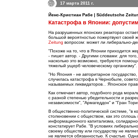
17 марта 2011 г.
Йенс-Кристиан Рабе | Süddeutsche Zeitu
Катастрофа в Японии: допустим
На разрушенных японских реакторах остает
большой вероятностью пожертвуют своей ж
Zeitung
вопросом: может ли либерально-дем
"Похоже на то, что в Японии приходится ж
- пишет автор. - Другими словами: для тог
насколько это возможно, требуются помощ
тяжелый ущерб человеческому организму".
"Но Япония - не авторитарное государство, 
случилась катастрофа в Чернобыле, советс
называемых ликвидаторов... Японское прав
Как отмечает автор, подобного рода морал
с разной степенью убедительности и разр
независимости", "Армагеддон" и "Гран Тори
В общественно-политической системе, "в к
столкновении с обществом, как это сплошь
информационного капитализма, солидарнос
констатирует Рабе. "В условиях либерально
своему обществу или государству не являе
не является обязанностью. К счастью. Одн