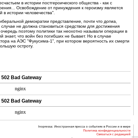
частьем в истории постгероического общества - как с
 зрения... Освобождение от принуждения к героизму является
 в истории человечества".
еральной демократии представление, почти что догма,
ем случае не должна становиться средством для достижения
 очередь поэтому политики так неохотно называли операции в
й знает, что войн без погибших не бывает. Но в случае
ора на АЭС "Фукусима-1", при котором вероятность их смерти
большую остроту.
502 Bad Gateway
nginx
502 Bad Gateway
nginx
Inopressa: Иностранная пресса о событиях в России и в мире
Политика конфиденциальности
Связаться с редакцией