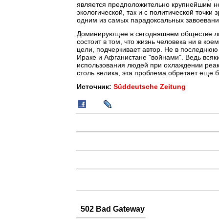
является предположительно крупнейшим нес
экологической, так и с политической точки
одним из самых парадоксальных завоеваний
Доминирующее в сегодняшнем обществе либ
состоит в том, что жизнь человека ни в ко
цели, подчеркивает автор. Не в последнюю
Ираке и Афганистане "войнами". Ведь всяки
использования людей при охлаждении реакт
столь велика, эта проблема обретает еще 
Источник:
Süddeutsche Zeitung
502 Bad Gateway