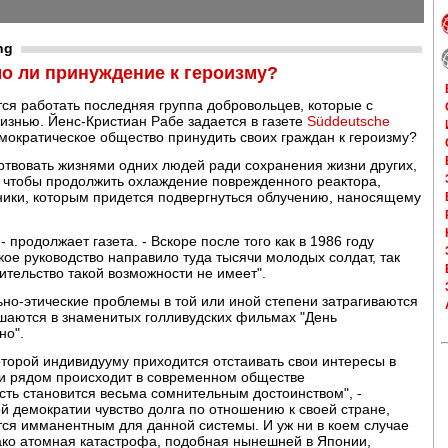
ng
о ли принуждение к героизму?
ся работать последняя группа добровольцев, которые с
изнью. Йенс-Кристиан Рабе задается в газете
Süddeutsche
ократическое общество принудить своих граждан к героизму?
ертвовать жизнями одних людей ради сохранения жизни других,
о, чтобы продолжить охлаждение поврежденного реактора,
ники, которым придется подвергнуться облучению, наносящему
- продолжает газета. - Вскоре после того как в 1986 году
кое руководство направило туда тысячи молодых солдат, так
ительство такой возможности не имеет".
ьно-этические проблемы в той или иной степени затрагиваются
ешаются в знаменитых голливудских фильмах "День
но".
оторой индивидууму приходится отстаивать свои интересы в
 и рядом происходит в современном обществе
ть становится весьма сомнительным достоинством", -
й демократии чувство долга по отношению к своей стране,
тся имманентным для данной системы. И уж ни в коем случае
ако атомная катастрофа, подобная нынешней в Японии,