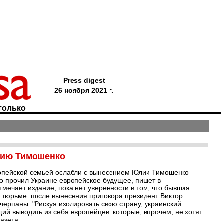
Press digest
26 ноября 2021 г.
только
лию Тимошенко
ропейской семьей ослабли с вынесением Юлии Тимошенко
то прочил Украине европейское будущее, пишет в
отмечает издание, пока нет уверенности в том, что бывшая
 тюрьме: после вынесения приговора президент Виктор
счерпаны. "Рискуя изолировать свою страну, украинский
й выводить из себя европейцев, которые, впрочем, не хотят
газета.