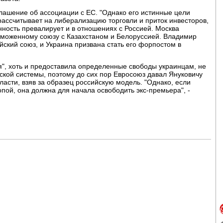
лашение об ассоциации с ЕС. "Однако его истинные цели
 рассчитывает на либерализацию торговли и приток инвесторов,
нность превалирует и в отношениях с Россией. Москва
аможенному союзу с Казахстаном и Белоруссией. Владимир
йский союз, и Украина призвана стать его форпостом в
я", хоть и предоставила определенные свободы украинцам, не
кой системы, поэтому до сих пор Евросоюз давал Януковичу
ласти, взяв за образец российскую модель. "Однако, если
пой, она должна для начала освободить экс-премьера", -