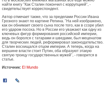
Но в московских книжных магазинах все еще можно
найти книгу "Как Сталин покончил с коррупцией", -
свидетельствует корреспондент.
Автор отмечает также, что за пределами России Ивана
Грозного знают по картине Репина. "На ней изображено,
как он обнимает своего сына после того, как в ссоре убил
его ударом посоха. Но в России его уважают как одну из
ключевых фигур формирования российской империи,
ведь он боролся с татарами и шведами, был меценатом
для творческих людей, реформировал законодательство.
Сталин восхищался отцом империи. А теперь, когда на
вершине власти стоит Путин, оба образуют этакую
святую троицу государственных мужей", - говорится в
статье.
Источник:
El Mundo