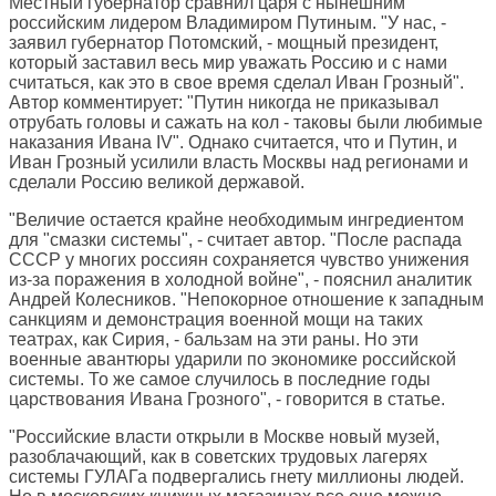
Местный губернатор сравнил царя с нынешним
российским лидером Владимиром Путиным. "У нас, -
заявил губернатор Потомский, - мощный президент,
который заставил весь мир уважать Россию и с нами
считаться, как это в свое время сделал Иван Грозный".
Автор комментирует: "Путин никогда не приказывал
отрубать головы и сажать на кол - таковы были любимые
наказания Ивана IV". Однако считается, что и Путин, и
Иван Грозный усилили власть Москвы над регионами и
сделали Россию великой державой.
"Величие остается крайне необходимым ингредиентом
для "смазки системы", - считает автор. "После распада
СССР у многих россиян сохраняется чувство унижения
из-за поражения в холодной войне", - пояснил аналитик
Андрей Колесников. "Непокорное отношение к западным
санкциям и демонстрация военной мощи на таких
театрах, как Сирия, - бальзам на эти раны. Но эти
военные авантюры ударили по экономике российской
системы. То же самое случилось в последние годы
царствования Ивана Грозного", - говорится в статье.
"Российские власти открыли в Москве новый музей,
разоблачающий, как в советских трудовых лагерях
системы ГУЛАГа подвергались гнету миллионы людей.