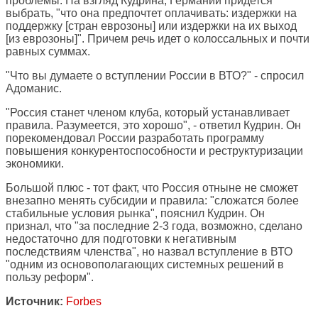
проблемы. На взгляд Кудрина, Германии придется
выбрать, "что она предпочтет оплачивать: издержки на
поддержку [стран еврозоны] или издержки на их выход
[из еврозоны]". Причем речь идет о колоссальных и почти
равных суммах.
"Что вы думаете о вступлении России в ВТО?" - спросил
Адоманис.
"Россия станет членом клуба, который устанавливает
правила. Разумеется, это хорошо", - ответил Кудрин. Он
порекомендовал России разработать программу
повышения конкурентоспособности и реструктуризации
экономики.
Большой плюс - тот факт, что Россия отныне не сможет
внезапно менять субсидии и правила: "сложатся более
стабильные условия рынка", пояснил Кудрин. Он
признал, что "за последние 2-3 года, возможно, сделано
недостаточно для подготовки к негативным
последствиям членства", но назвал вступление в ВТО
"одним из основополагающих системных решений в
пользу реформ".
Источник:
Forbes