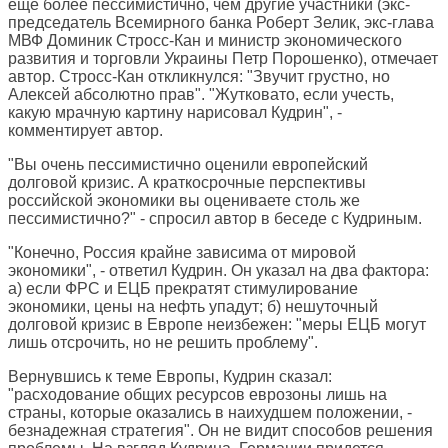
еще более пессимистично, чем другие участники (экс-
председатель Всемирного банка Роберт Зелик, экс-глава
МВФ Доминик Стросс-Кан и министр экономического
развития и торговли Украины Петр Порошенко), отмечает
автор. Стросс-Кан откликнулся: "Звучит грустно, но
Алексей абсолютно прав". "Жутковато, если учесть,
какую мрачную картину нарисовал Кудрин", -
комментирует автор.
"Вы очень пессимистично оценили европейский
долговой кризис. А краткосрочные перспективы
российской экономики вы оцениваете столь же
пессимистично?" - спросил автор в беседе с Кудриным.
"Конечно, Россия крайне зависима от мировой
экономики", - ответил Кудрин. Он указал на два фактора:
а) если ФРС и ЕЦБ прекратят стимулирование
экономики, цены на нефть упадут; б) нешуточный
долговой кризис в Европе неизбежен: "меры ЕЦБ могут
лишь отсрочить, но не решить проблему".
Вернувшись к теме Европы, Кудрин сказал:
"расходование общих ресурсов еврозоны лишь на
страны, которые оказались в наихудшем положении, -
безнадежная стратегия". Он не видит способов решения