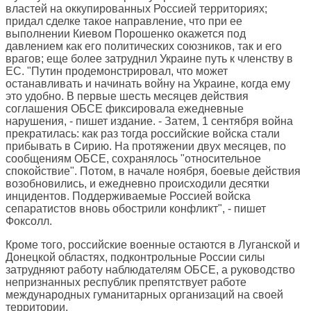
властей на оккупированных Россией территориях;
придал сделке такое направление, что при ее
выполнении Киевом Порошенко окажется под
давлением как его политических союзников, так и его
врагов; еще более затруднил Украине путь к членству в
ЕС. "Путин продемонстрировал, что может
останавливать и начинать войну на Украине, когда ему
это удобно. В первые шесть месяцев действия
соглашения ОБСЕ фиксировала ежедневные
нарушения, - пишет издание. - Затем, 1 сентября война
прекратилась: как раз тогда российские войска стали
прибывать в Сирию. На протяжении двух месяцев, по
сообщениям ОБСЕ, сохранялось "относительное
спокойствие". Потом, в начале ноября, боевые действия
возобновились, и ежедневно происходили десятки
инцидентов. Поддерживаемые Россией войска
сепаратистов вновь обострили конфликт", - пишет
Фоксолл.
Кроме того, российские военные остаются в Луганской и
Донецкой областях, подконтрольные России силы
затрудняют работу наблюдателям ОБСЕ, а руководство
непризнанных республик препятствует работе
международных гуманитарных организаций на своей
территории.