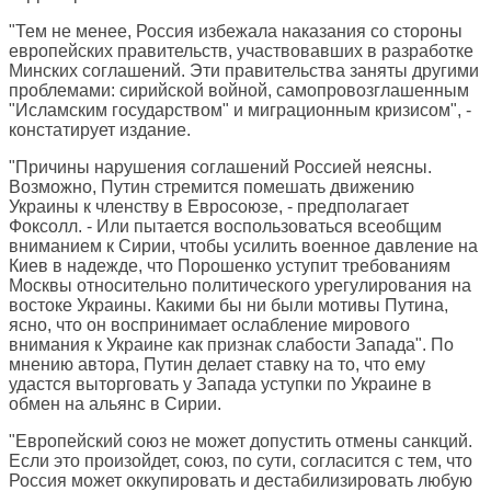
"Тем не менее, Россия избежала наказания со стороны
европейских правительств, участвовавших в разработке
Минских соглашений. Эти правительства заняты другими
проблемами: сирийской войной, самопровозглашенным
"Исламским государством" и миграционным кризисом", -
констатирует издание.
"Причины нарушения соглашений Россией неясны.
Возможно, Путин стремится помешать движению
Украины к членству в Евросоюзе, - предполагает
Фоксолл. - Или пытается воспользоваться всеобщим
вниманием к Сирии, чтобы усилить военное давление на
Киев в надежде, что Порошенко уступит требованиям
Москвы относительно политического урегулирования на
востоке Украины. Какими бы ни были мотивы Путина,
ясно, что он воспринимает ослабление мирового
внимания к Украине как признак слабости Запада". По
мнению автора, Путин делает ставку на то, что ему
удастся выторговать у Запада уступки по Украине в
обмен на альянс в Сирии.
"Европейский союз не может допустить отмены санкций.
Если это произойдет, союз, по сути, согласится с тем, что
Россия может оккупировать и дестабилизировать любую