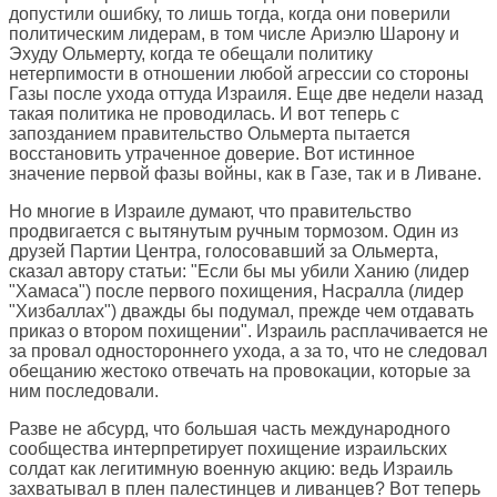
допустили ошибку, то лишь тогда, когда они поверили
политическим лидерам, в том числе Ариэлю Шарону и
Эхуду Ольмерту, когда те обещали политику
нетерпимости в отношении любой агрессии со стороны
Газы после ухода оттуда Израиля. Еще две недели назад
такая политика не проводилась. И вот теперь с
запозданием правительство Ольмерта пытается
восстановить утраченное доверие. Вот истинное
значение первой фазы войны, как в Газе, так и в Ливане.
Но многие в Израиле думают, что правительство
продвигается с вытянутым ручным тормозом. Один из
друзей Партии Центра, голосовавший за Ольмерта,
сказал автору статьи: "Если бы мы убили Ханию (лидер
"Хамаса") после первого похищения, Насралла (лидер
"Хизбаллах") дважды бы подумал, прежде чем отдавать
приказ о втором похищении". Израиль расплачивается не
за провал одностороннего ухода, а за то, что не следовал
обещанию жестоко отвечать на провокации, которые за
ним последовали.
Разве не абсурд, что большая часть международного
сообщества интерпретирует похищение израильских
солдат как легитимную военную акцию: ведь Израиль
захватывал в плен палестинцев и ливанцев? Вот теперь