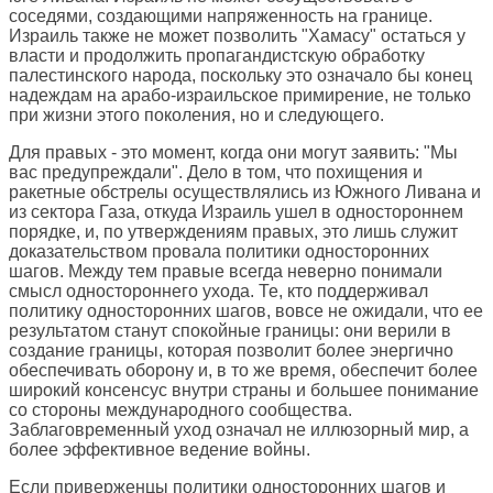
соседями, создающими напряженность на границе.
Израиль также не может позволить "Хамасу" остаться у
власти и продолжить пропагандистскую обработку
палестинского народа, поскольку это означало бы конец
надеждам на арабо-израильское примирение, не только
при жизни этого поколения, но и следующего.
Для правых - это момент, когда они могут заявить: "Мы
вас предупреждали". Дело в том, что похищения и
ракетные обстрелы осуществлялись из Южного Ливана и
из сектора Газа, откуда Израиль ушел в одностороннем
порядке, и, по утверждениям правых, это лишь служит
доказательством провала политики односторонних
шагов. Между тем правые всегда неверно понимали
смысл одностороннего ухода. Те, кто поддерживал
политику односторонних шагов, вовсе не ожидали, что ее
результатом станут спокойные границы: они верили в
создание границы, которая позволит более энергично
обеспечивать оборону и, в то же время, обеспечит более
широкий консенсус внутри страны и большее понимание
со стороны международного сообщества.
Заблаговременный уход означал не иллюзорный мир, а
более эффективное ведение войны.
Если приверженцы политики односторонних шагов и