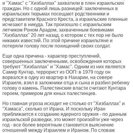
и "Хамас" с "Хизбаллах" захватили в плен израильских
граждан. Но с одной лишь разницей: заключенных в
израильских тюрьмах посещают родственники и
представители Красного Креста, а израильские пленные
исчезают в никуда. Так произошло с израильским
летчиком Роном Арадом, захваченным боевиками
"Хизбаллах" 20 лет назад, о котором с тех пор не было
никаких известий. По этой причине израильтяне и
потеряли голову после похищений своих солдат.
Еще одна причина - характер преступлений,
совершенных заключенными, освобождения которых
требуют "Хизбаллах" и "Хамас". Одним из них является
Самир Кунтар, террорист из ООП: в 1979 году он
ворвался в одну из квартир в Нахарии, на севере
Израиля, взял в заложники отца и сына и разбил ребенку
голову о камень. Палестинские власти считают Кунтара
героем, примером для юных палестинцев.
Но главная угроза исходит не столько от "Хизбаллах" и
"Хамаса", сколько от Ирана. И поскольку Иран
приближается к созданию ядерного оружия - по данным
израильской разведки, это может произойти уже через
год - все более вероятным становится выяснение
отношений между Израилем и Ираном. По словам