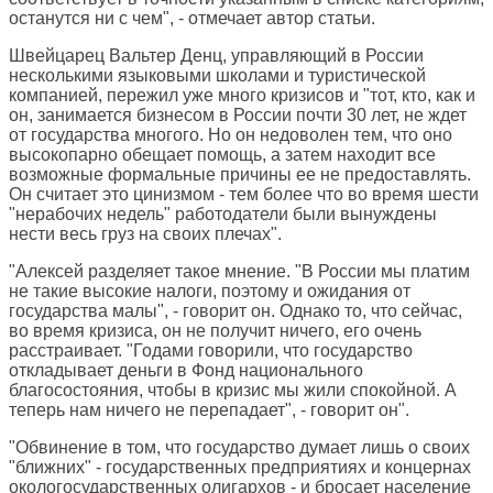
останутся ни с чем", - отмечает автор статьи.
Швейцарец Вальтер Денц, управляющий в России
несколькими языковыми школами и туристической
компанией, пережил уже много кризисов и "тот, кто, как и
он, занимается бизнесом в России почти 30 лет, не ждет
от государства многого. Но он недоволен тем, что оно
высокопарно обещает помощь, а затем находит все
возможные формальные причины ее не предоставлять.
Он считает это цинизмом - тем более что во время шести
"нерабочих недель" работодатели были вынуждены
нести весь груз на своих плечах".
"Алексей разделяет такое мнение. "В России мы платим
не такие высокие налоги, поэтому и ожидания от
государства малы", - говорит он. Однако то, что сейчас,
во время кризиса, он не получит ничего, его очень
расстраивает. "Годами говорили, что государство
откладывает деньги в Фонд национального
благосостояния, чтобы в кризис мы жили спокойной. А
теперь нам ничего не перепадает", - говорит он".
"Обвинение в том, что государство думает лишь о своих
"ближних" - государственных предприятиях и концернах
окологосударственных олигархов - и бросает население