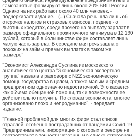
среднего бизнеса, индивидуальные предприниматели и
самозанятые формируют лишь около 20% ВВП России.
Однако на них работают около 40 млн человек, -
подчеркивает издание. - (...) Сначала речь шла лишь об
отсрочке налогов и страховых взносов, позднее - о
льготных кредитах, среди прочего на выплату зарплат в
размере официального прожиточного минимума в 12 130
рублей, который в большинстве фирм составляет лишь
малую часть зарплат. В середине мая речь зашла о
похожих на займы прямых выплатах в таком же
размере".
"Экономист Александра Суслина из московского
аналитического центра "Экономическая экспертная
группа" назвала в разговоре с NZZ экономическую
помощь государства в целом, а также малым и средним
предприятиям однозначно недостаточной. Это касается
как объема обещанной помощи, так и возможности ее
действительно получить. По словам экономиста, многое
организовано плохо и непродуманно", - передает
издание.
"Главной проблемой для многих фирм стал список
отраслей, особенно пострадавших от пандемии Covid-19.
Предприниматели, информация о которых в реестре не
соответствует в точности указанным в списке категориям,