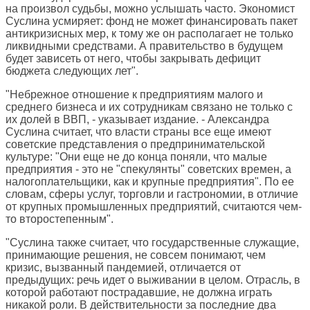
на произвол судьбы, можно услышать часто. Экономист
Суслина усмиряет: фонд не может финансировать пакет
антикризисных мер, к тому же он располагает не только
ликвидными средствами. А правительство в будущем
будет зависеть от него, чтобы закрывать дефицит
бюджета следующих лет".
"Небрежное отношение к предприятиям малого и
среднего бизнеса и их сотрудникам связано не только с
их долей в ВВП, - указывает издание. - Александра
Суслина считает, что власти страны все еще имеют
советские представления о предпринимательской
культуре: "Они еще не до конца поняли, что малые
предприятия - это не "спекулянты" советских времен, а
налогоплательщики, как и крупные предприятия". По ее
словам, сферы услуг, торговли и гастрономии, в отличие
от крупных промышленных предприятий, считаются чем-
то второстепенным".
"Суслина также считает, что государственные служащие,
принимающие решения, не совсем понимают, чем
кризис, вызванный пандемией, отличается от
предыдущих: речь идет о выживании в целом. Отрасль, в
которой работают пострадавшие, не должна играть
никакой роли. В действительности за последние два