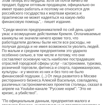
этом теперь его неудача: хотя он почти ничего не
продает, будучи оптовым продавцом, официально он
имеет право работать и поэтому не относится для
российского государства к жертвам кризиса и
практически не может надеяться на какую-либо
финансовую помощь", - пишет издание.
"Среди многих предпринимателей по сей день царит
ужас и возмущение действиями Кремля. Оплачиваемые
каникулы не значили ничего кроме того, что
работодатели должны были нести все расходы, не
получая дохода и не имея возможности уволить людей.
По малым и средним предприятиям это ударило
особенно сильно, в том числе и потому, что они
составляют основную часть наиболее пострадавших
отраслей городской сферы услуг - гастрономии, туризма,
розничной торговли, фитнеса и спорта, парикмахерских,
культуры - и у многих из них и без того не было
финансовой подушки. (...) От лица развитого в Москве
ресторанного бизнеса Алексей Васильчук, совладелец
различных гастрономических проектов столицы, сказал в
апреле на Youtube-канале "Русские норм!": "Это не
кризис, а убийство!".
"По официальным данным, предприятия малого и