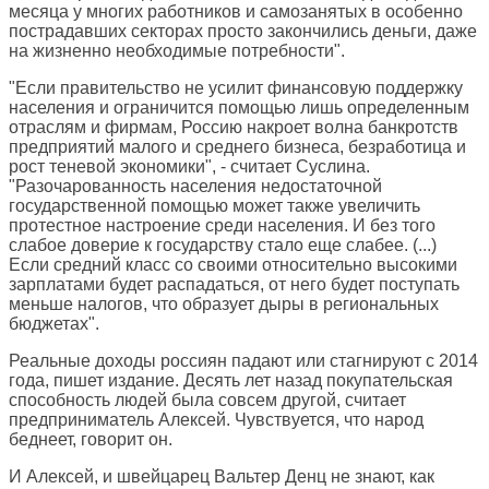
месяца у многих работников и самозанятых в особенно
пострадавших секторах просто закончились деньги, даже
на жизненно необходимые потребности".
"Если правительство не усилит финансовую поддержку
населения и ограничится помощью лишь определенным
отраслям и фирмам, Россию накроет волна банкротств
предприятий малого и среднего бизнеса, безработица и
рост теневой экономики", - считает Суслина.
"Разочарованность населения недостаточной
государственной помощью может также увеличить
протестное настроение среди населения. И без того
слабое доверие к государству стало еще слабее. (...)
Если средний класс со своими относительно высокими
зарплатами будет распадаться, от него будет поступать
меньше налогов, что образует дыры в региональных
бюджетах".
Реальные доходы россиян падают или стагнируют с 2014
года, пишет издание. Десять лет назад покупательская
способность людей была совсем другой, считает
предприниматель Алексей. Чувствуется, что народ
беднеет, говорит он.
И Алексей, и швейцарец Вальтер Денц не знают, как