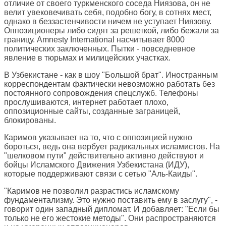
отличие от своего туркменского соседа Ниязова, он не
велит увековечивать себя, подобно богу, в сотнях мест,
однако в беззастенчивости ничем не уступает Ниязову.
Оппозиционеры либо сидят за решеткой, либо бежали за
границу. Amnesty International насчитывает 8000
политических заключенных. Пытки - повседневное
явление в тюрьмах и милицейских участках.
В Узбекистане - как в шоу "Большой брат". Иностранным
корреспондентам фактически невозможно работать без
постоянного сопровождения спецслужб. Телефоны
прослушиваются, интернет работает плохо,
оппозиционные сайты, созданные заграницей,
блокированы.
Каримов указывает на то, что с оппозицией нужно
бороться, ведь она вербует радикальных исламистов. На
"шелковом пути" действительно активно действуют и
бойцы Исламского Движения Узбекистана (ИДУ),
которые поддерживают связи с сетью "Аль-Каиды".
"Каримов не позволил разрастись исламскому
фундаментализму. Это нужно поставить ему в заслугу", -
говорит один западный дипломат. И добавляет: "Если бы
только не его жестокие методы". Они распространяются