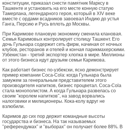
конституции, приказал снести памятник Марксу в
Ташкенте и установить на его месте конную статую
Тамерлана, легендарного героя, который в XIV веке
вместе с ордами всадников завоевал Индию до устья
Ганга, Персию и Русь вплоть до Москвы.
При Каримове плановую экономику сменила клановая.
Семья Каримовых контролирует столицу Ташкент. Его
дочь Гульнара содержит сеть фирм, начиная от ночных
клубов, ресторанов и отелей и кончая парикмахерскими.
Узбекистан - третий экспортер хлопка в мире. Миллионы
от этого бизнеса идут друзьям семьи Каримова.
Как работает бизнес по-узбекски, ясно демонстрирует
пример компании Coca-Cola: когда Гульнара была
замужем за генеральным представителем этого
производителя напитков, бизнес процветал. Coca-Cola
стала монополистом. А когда Гульнара развелась со
своим "королем напитков", на завод ворвались
налоговики и милиционеры. Кока-колу вдруг не
взлюбили.
Каримов до сих пор держит командные высоты
государства и бизнеса. На так называемых
"референдумах" и "выборах" он получает более 88%. В