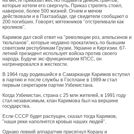
на месте приказал жестко подавить демонстрантов,
которые хотели его свергнуть. Приказ стрелять стоил,
наверное, более 500 жизней. Огнем и мечом
действовали и в Пахтаабаде, где свидетели сообщают о
200 погибших. Говорят, мятежников "отстреливали как
кроликов".
Каримов дал свой ответ на "революции роз, апельсинов и
тюльпанов", которые недавно прокатились по бывшим
советским республикам Грузии, Украине и Киргизии. 67-
летний президент использует войска против своего
народа. Будучи экс-функционером КПСС, он
натренировался в жесткости.
В 1964 году родившийся в Самарканде Каримов вступил
в партию и после службы в Госплане в 1989-м стал
первым секретарем партии Узбекистана.
Когда Узбекистан, страна с 25 млн жителей, в 1991 году
стал независимым, клан Каримова был на вершине
государства.
Если СССР будет распущен, сказал тогда Каримов,
"наши реки наполнятся кровью наших людей".
Однако ловкий аппаратчик присягнул Корану и