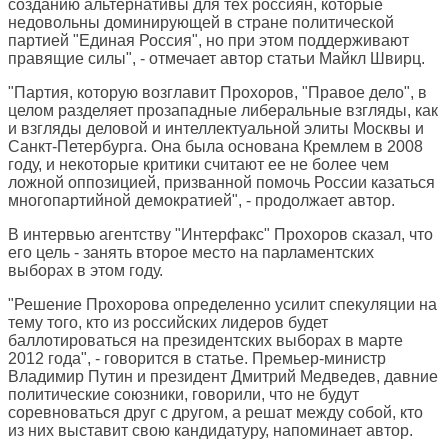
созданию альтернативы для тех россиян, которые
недовольны доминирующей в стране политической
партией "Единая Россия", но при этом поддерживают
правящие силы", - отмечает автор статьи Майкл Швирц.
"Партия, которую возглавит Прохоров, "Правое дело", в
целом разделяет прозападные либеральные взгляды, как
и взгляды деловой и интеллектуальной элиты Москвы и
Санкт-Петербурга. Она была основана Кремлем в 2008
году, и некоторые критики считают ее не более чем
ложной оппозицией, призванной помочь России казаться
многопартийной демократией", - продолжает автор.
В интервью агентству "Интерфакс" Прохоров сказал, что
его цель - занять второе место на парламентских
выборах в этом году.
"Решение Прохорова определенно усилит спекуляции на
тему того, кто из российских лидеров будет
баллотироваться на президентских выборах в марте
2012 года", - говорится в статье. Премьер-министр
Владимир Путин и президент Дмитрий Медведев, давние
политические союзники, говорили, что не будут
соревноваться друг с другом, а решат между собой, кто
из них выставит свою кандидатуру, напоминает автор.