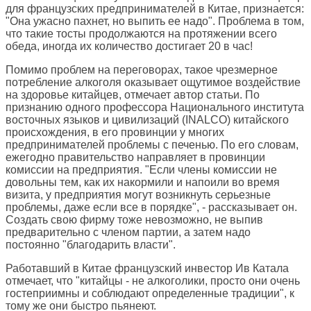
для французских предпринимателей в Китае, признается:
"Она ужасно пахнет, но выпить ее надо". Проблема в том,
что такие тосты продолжаются на протяжении всего
обеда, иногда их количество достигает 20 в час!
Помимо проблем на переговорах, такое чрезмерное
потребление алкоголя оказывает ощутимое воздействие
на здоровье китайцев, отмечает автор статьи. По
признанию одного профессора Национального института
восточных языков и цивилизаций (INALCO) китайского
происхождения, в его провинции у многих
предпринимателей проблемы с печенью. По его словам,
ежегодно правительство направляет в провинции
комиссии на предприятия. "Если члены комиссии не
довольны тем, как их накормили и напоили во время
визита, у предприятия могут возникнуть серьезные
проблемы, даже если все в порядке", - рассказывает он.
Создать свою фирму тоже невозможно, не выпив
предварительно с членом партии, а затем надо
постоянно "благодарить власти".
Работавший в Китае французский инвестор Ив Катала
отмечает, что "китайцы - не алкоголики, просто они очень
гостеприимны и соблюдают определенные традиции", к
тому же они быстро пьянеют.