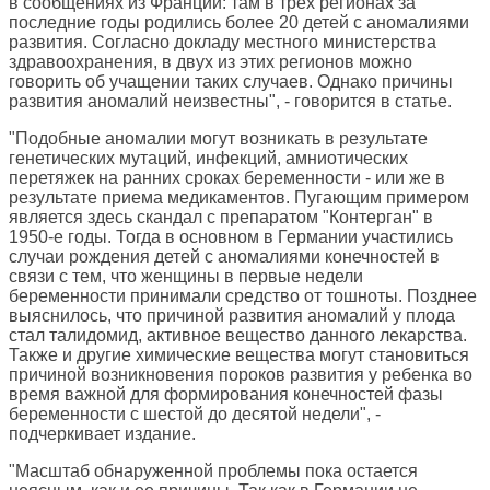
в сообщениях из Франции: там в трех регионах за
последние годы родились более 20 детей с аномалиями
развития. Согласно докладу местного министерства
здравоохранения, в двух из этих регионов можно
говорить об учащении таких случаев. Однако причины
развития аномалий неизвестны", - говорится в статье.
"Подобные аномалии могут возникать в результате
генетических мутаций, инфекций, амниотических
перетяжек на ранних сроках беременности - или же в
результате приема медикаментов. Пугающим примером
является здесь скандал с препаратом "Контерган" в
1950-е годы. Тогда в основном в Германии участились
случаи рождения детей с аномалиями конечностей в
связи с тем, что женщины в первые недели
беременности принимали средство от тошноты. Позднее
выяснилось, что причиной развития аномалий у плода
стал талидомид, активное вещество данного лекарства.
Также и другие химические вещества могут становиться
причиной возникновения пороков развития у ребенка во
время важной для формирования конечностей фазы
беременности с шестой до десятой недели", -
подчеркивает издание.
"Масштаб обнаруженной проблемы пока остается