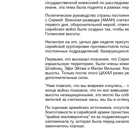
государственной комиссией по расследован
иначе, эта тема была поднята в рамках пер
Политическое руководство страны постоянн
с Сирией. Военная разведка (АМАН) считал
первого дня, оборонительной мерой, отмеч
сирийских войск было создано так, чтобы м
Голанские высоты.
Несмотря на это, целых две недели прису
сирийской группировке противостояли тол
постоянных подразделений, базирующихся 
Первыми, кто высказал опасения, что Сирия
израильскую территорию, были члены коми
Штайниц, Эфи Эйтам и Матан Вильнаи. Ком
высоты. Только после этого ЦАХАЛ резко ув
дополнительные силы.
"Нам повезло, что мы вовремя очнулись, -
конце войны показала, что он мог взвешива
высоты незащищенными, это могло бы собла
жителей за считанные часы, мы бы и огляну
По оценкам армейских источников, отсутств
боеготовности в сирийской армии проистек
"крайне маловероятна" из-за подавляющего
напоминала ту, которая была перед началом
закончилось хорошо.