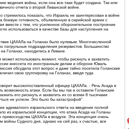
ию ведения войны, если она все-таки будет создана. Так или
вичного отчета о второй Ливанской войне.
о стремилось показать, что Израиль не заинтересован в войне
а боевую готовность, объявленную в сирийской армии с
ая вместе с тем, что усиленное оборонительное построение
огло использоваться в качестве базы для наступления на
тствие ЦАХАЛа на Голанах было нулевым. Многочисленной
ько патрульные подразделения резервистов. Большинство
на Голанах, находились в Ливане.
 может использовать момент, чтобы рискнуть и захватить
ссии кнессета по иностранным делам и обороне Юваль
иссия обсудила этот вопрос и даже тайно посетила Голанские
еличил свою группировку на Голанах, введя туда
 говорит высокопоставленный офицер ЦАХАЛа. - Речь Асада в
ть возможность атаки. Если бы мы так и оставили Голанские
знить его рискнуть и захватить их со всеми 8 тысячами
ться не успели. Это было бы катастрофой".
ие адекватного израильского ответа на введение полной
ало из израильской концепции, что атака Асада на Голаны
 превосходства ЦАХАЛа в воздухе. Эта концепция очень
 войны Судного дня, однако на сей раз, к счастью, все