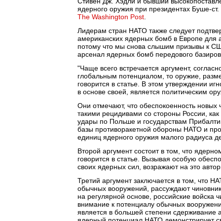
Стивен Дж. Хэдли и бывший высокопоставл
ядерного оружия при президентах Буше-ст.
The Washington Post
.
Лидерам стран НАТО также следует подтве
американских ядерных бомб в Европе для 
потому что мы снова слышим призывы к СШ
арсенал ядерных бомб передового базиров
"Чаще всего встречается аргумент, соглас
глобальным потенциалом, то оружие, разме
говорится в статье. В этом утверждении иг
в основе своей, является политическим ор
Они отмечают, что обеспокоенность новых 
такими рецидивами со стороны России, как
удары по Польше и государствам Прибалт
базы противоракетной обороны НАТО и про
единиц ядерного оружия малого радиуса д
Второй аргумент состоит в том, что ядерн
говорится в статье. Вызывая особую обес
своих ядерных сил, возражают на это авто
Третий аргумент заключается в том, что
обычных вооружений, рассуждают чиновник
на регулярной основе, российские войска 
внимание к потенциалу обычных вооружений
является в большей степени сдерживание а
ядерный потенциал НАТО демонстрирует сво