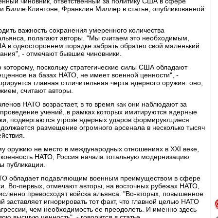
енный чиновник, ответственный за политику США в сфере
 и Билле Клинтоне, Франклин Миллер в статье, опубликованной
рдить важность сохранения умеренного количества
альянса, полагают авторы. "Мы считаем это необходимым,
А в одностороннем порядке забрать обратно свой маленький
ания", - отмечают бывшие чиновники.
но которому, поскольку стратегические силы США обладают
щенное на базах НАТО, не имеет военной ценности", -
норируется главная отличительная черта ядерного оружия: оно,
ужием, считают авторы.
членов НАТО возрастает, в то время как они наблюдают за
 проведение учений, в рамках которых имитируются ядерные
ики, подвергаются угрозе ядерных ударов формирующиеся
должается размещение огромного арсенала в несколько тысяч
ействия.
ому оружию не место в международных отношениях в XXI веке,
покоенность НАТО, Россия начала тотальную модернизацию
ры публикации.
 НАТО обладает подавляющим военным преимуществом в сфере
и. Во-первых, отмечают авторы, на восточных рубежах НАТО,
численно превосходят войска альянса. "Во-вторых, повышенное
 заставляет игнорировать тот факт, что главной целью НАТО
грессии, чем необходимость ее преодолеть. И именно здесь
ю высшую ценность", - говорится в статье.