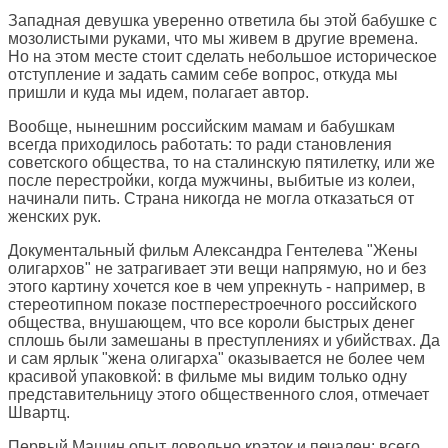
Западная девушка уверенно ответила бы этой бабушке с
мозолистыми руками, что мы живем в другие времена.
Но на этом месте стоит сделать небольшое историческое
отступление и задать самим себе вопрос, откуда мы
пришли и куда мы идем, полагает автор.
Вообще, нынешним российским мамам и бабушкам
всегда приходилось работать: то ради становления
советского общества, то на сталинскую пятилетку, или же
после перестройки, когда мужчины, выбитые из колеи,
начинали пить. Страна никогда не могла отказаться от
женских рук.
Документальный фильм Александра Гентелева "Жены
олигархов" не затрагивает эти вещи напрямую, но и без
этого картину хочется кое в чем упрекнуть - например, в
стереотипном показе постперестроечного российского
общества, внушающем, что все короли быстрых денег
сплошь были замешаны в преступлениях и убийствах. Да
и сам ярлык "жена олигарха" оказывается не более чем
красивой упаковкой: в фильме мы видим только одну
представительницу этого общественного слоя, отмечает
Швартц.
Первый Машин опыт довольно краток и печален: всего