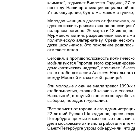
климата", вздыхает Виолетта Грудина, 27-л
повсюду. Наши организации социальной по
У нас ощущение, будто мы живем в тупике,
Молодая женщина далека от фатализма, она
вдохновившись речами лидера оппозиции А
полярном регионе. 26 марта и 12 июня, по 
Мурманске митинг, разрешенный местными в
политическую альтернативу. Среди несколь
даже школьников. Это поколение родилось 
отмечает автор.
Сегодня, в противоположность политическо
мобилизуются "против этого коррумпирован
демократических надежд", поясняет 16-ле
его в штабе движения Алексея Навального
между Москвой и казахской границей.
Эти молодые люди не знали тревог 1990-х 
стабильностью, ставшей ключевым словом 
Навальный, втянутый в несколько судебных
выборах, передает журналист.
"Все зависит от города и его администраци
22-летний Руслан Шаведдинов, пресс-секре
Петербурге прямые и косвенные попытки за
дней московские активисты работали в темн
Санкт-Петербурге утром обнаружили, что дв