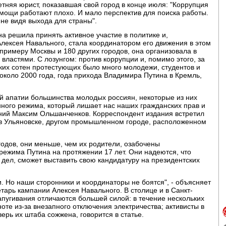
етняя юрист, показавшая свой город в конце июля: "Коррупция
мощи работают плохо. И мало перспектив для поиска работы.
 не видя выхода для страны".
 решила принять активное участие в политике и,
лексея Навального, стала координатором его движения в этом
примеру Москвы и 180 других городов, она организовала в
ластями. С лозунгом: против коррупции и, помимо этого, за
ких сотен протестующих было много молодежи, студентов и
около 2000 года, года прихода Владимира Путина в Кремль,
й апатии большинства молодых россиян, некоторые из них
ного режима, который лишает нас наших гражданских прав и
тний Максим Ольшанченков. Корреспондент издания встретил
 в Ульяновске, другом промышленном городе, расположенном
годов, они меньше, чем их родители, озабочены
режима Путина на протяжении 17 лет. Они надеются, что
 дел, сможет выставить свою кандидатуру на президентских
и. Но наши сторонники и координаторы не боятся", - объясняет
тарь кампании Алексея Навального. В столице и в Санкт-
пугивания отличаются большей силой: в течение нескольких
оте из-за внезапного отключения электричества; активисты в
ерь их штаба сожжена, говорится в статье.