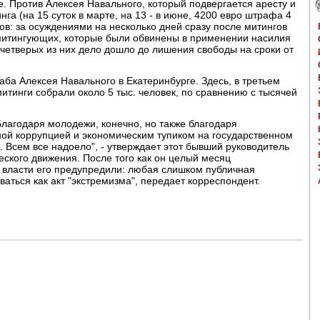
. Против Алексея Навального, который подвергается аресту и
га (на 15 суток в марте, на 13 - в июне, 4200 евро штрафа 4
ков: за осуждениями на несколько дней сразу после митингов
митингующих, которые были обвинены в применении насилия
четверых из них дело дошло до лишения свободы на сроки от
аба Алексея Навального в Екатеринбурге. Здесь, в третьем
итинги собрали около 5 тыс. человек, по сравнению с тысячей
лагодаря молодежи, конечно, но также благодаря
ой коррупцией и экономическим тупиком на государственном
. Всем все надоело", - утверждает этот бывший руководитель
еского движения. После того как он целый месяц
е власти его предупредили: любая слишком публичная
аться как акт "экстремизма", передает корреспондент.