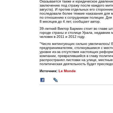
Оказывается также и юридическое давление
заключению под стражу после каждого митин
августа). И против отдельных его сторонни
последовали более тяжкие наказания для 
по отношению к сотрудникам полиции. Для 
8 месяцев до 4 лет, сообщает автор.
39-летний Виктор Бармин стоит во главе шт
городе страны и столице Урала, недавние м
человек в 2011 и 2012 году.
"Число митингующих сильно увеличилось! Б
предпринимателям, столкнувшимся с местн
уровне из-за отсутствия настоящих реформ
компании, превратившийся в главу политич
распространял листовки на улице, местны
политическая деятельность будет преследов
Источник:
Le Monde