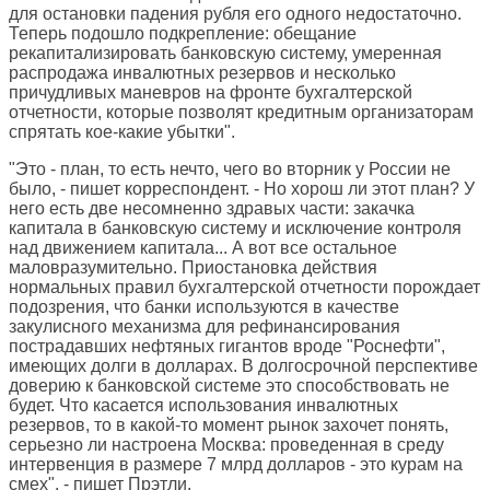
для остановки падения рубля его одного недостаточно.
Теперь подошло подкрепление: обещание
рекапитализировать банковскую систему, умеренная
распродажа инвалютных резервов и несколько
причудливых маневров на фронте бухгалтерской
отчетности, которые позволят кредитным организаторам
спрятать кое-какие убытки".
"Это - план, то есть нечто, чего во вторник у России не
было, - пишет корреспондент. - Но хорош ли этот план? У
него есть две несомненно здравых части: закачка
капитала в банковскую систему и исключение контроля
над движением капитала... А вот все остальное
маловразумительно. Приостановка действия
нормальных правил бухгалтерской отчетности порождает
подозрения, что банки используются в качестве
закулисного механизма для рефинансирования
пострадавших нефтяных гигантов вроде "Роснефти",
имеющих долги в долларах. В долгосрочной перспективе
доверию к банковской системе это способствовать не
будет. Что касается использования инвалютных
резервов, то в какой-то момент рынок захочет понять,
серьезно ли настроена Москва: проведенная в среду
интервенция в размере 7 млрд долларов - это курам на
смех", - пишет Прэтли.