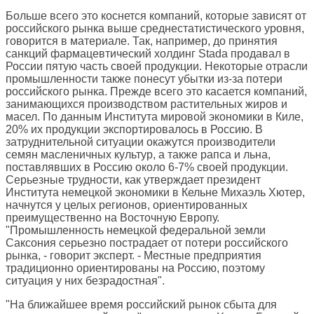
Больше всего это коснется компаний, которые зависят от
российского рынка выше среднестатистического уровня,
говорится в материале. Так, например, до принятия
санкций фармацевтический холдинг Stada продавал в
России пятую часть своей продукции. Некоторые отрасли
промышленности также понесут убытки из-за потери
российского рынка. Прежде всего это касается компаний,
занимающихся производством растительных жиров и
масел. По данным Института мировой экономики в Киле,
20% их продукции экспортировалось в Россию. В
затруднительной ситуации окажутся производители
семян масленичных культур, а также рапса и льна,
поставлявших в Россию около 6-7% своей продукции.
Серьезные трудности, как утверждает президент
Института немецкой экономики в Кельне Михаэль Хютер,
начнутся у целых регионов, ориентированных
преимущественно на Восточную Европу.
"Промышленность немецкой федеральной земли
Саксония серьезно пострадает от потери российского
рынка, - говорит эксперт. - Местные предприятия
традиционно ориентированы на Россию, поэтому
ситуация у них безрадостная".
"На ближайшее время российский рынок сбыта для