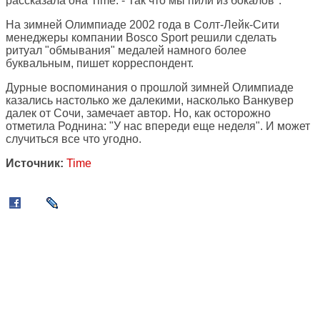
рассказала она Time. - Так что мы пили из бокалов".
На зимней Олимпиаде 2002 года в Солт-Лейк-Сити
менеджеры компании Bosco Sport решили сделать
ритуал "обмывания" медалей намного более
буквальным, пишет корреспондент.
Дурные воспоминания о прошлой зимней Олимпиаде
казались настолько же далекими, насколько Ванкувер
далек от Сочи, замечает автор. Но, как осторожно
отметила Роднина: "У нас впереди еще неделя". И может
случиться все что угодно.
Источник:
Time