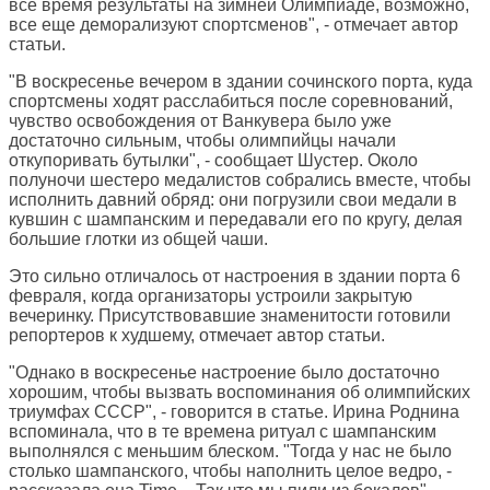
все время результаты на зимней Олимпиаде, возможно,
все еще деморализуют спортсменов", - отмечает автор
статьи.
"В воскресенье вечером в здании сочинского порта, куда
спортсмены ходят расслабиться после соревнований,
чувство освобождения от Ванкувера было уже
достаточно сильным, чтобы олимпийцы начали
откупоривать бутылки", - сообщает Шустер. Около
полуночи шестеро медалистов собрались вместе, чтобы
исполнить давний обряд: они погрузили свои медали в
кувшин с шампанским и передавали его по кругу, делая
большие глотки из общей чаши.
Это сильно отличалось от настроения в здании порта 6
февраля, когда организаторы устроили закрытую
вечеринку. Присутствовавшие знаменитости готовили
репортеров к худшему, отмечает автор статьи.
"Однако в воскресенье настроение было достаточно
хорошим, чтобы вызвать воспоминания об олимпийских
триумфах СССР", - говорится в статье. Ирина Роднина
вспоминала, что в те времена ритуал с шампанским
выполнялся с меньшим блеском. "Тогда у нас не было
столько шампанского, чтобы наполнить целое ведро, -