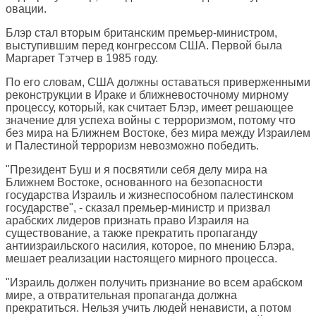
овации.
Блэр стал вторым британским премьер-министром,
выступившим перед конгрессом США. Первой была
Маргарет Тэтчер в 1985 году.
По его словам, США должны оставаться приверженными
реконструкции в Ираке и ближневосточному мирному
процессу, который, как считает Блэр, имеет решающее
значение для успеха войны с терроризмом, потому что
без мира на Ближнем Востоке, без мира между Израилем
и Палестиной терроризм невозможно победить.
"Президент Буш и я посвятили себя делу мира на
Ближнем Востоке, основанного на безопасности
государства Израиль и жизнеспособном палестинском
государстве", - сказал премьер-министр и призвал
арабских лидеров признать право Израиля на
существование, а также прекратить пропаганду
антиизраильского насилия, которое, по мнению Блэра,
мешает реализации настоящего мирного процесса.
"Израиль должен получить признание во всем арабском
мире, а отвратительная пропаганда должна
прекратиться. Нельзя учить людей ненависти, а потом