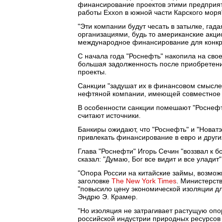
финансирование проектов этими предприяти
работы Exxon в южной части Карского моря",
"Эти компании будут чесать в затылке, гад
организациями, будь то американские акцио
международное финансирование для конкре
С начала года "Роснефть" накопила на сво
большая задолженность после приобретени
проекты.
Санкции "задушат их в финансовом смысле
нефтяной компании, имеющей совместное 
В особенности санкции помешают "Роснефт
считают источники.
Банкиры ожидают, что "Роснефть" и "Новатэ
привлекать финансирование в евро и други
Глава "Роснефти" Игорь Сечин "воззвал к б
сказал: "Думаю, Бог все видит и все уладит"
"Опора России на китайские займы, возможн
заголовке
The New York Times
. Министерст
"повысило цену экономической изоляции д
Эндрю Э. Крамер.
"Но изоляция не затрагивает растущую опо
российской индустрии природных ресурсов