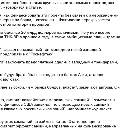
ями, особенно таких крупных капиталоемких проектов, как
 - говорится в статье.
ая, как финансировать эти проекты без связей с американскими
неры или банки, - сказал он. - Фактически перекрывается
тной категории проектов".
ем балансе 20 млрд долларов наличными. Но у нее все же
я ТНК-BP в прошлом году, а также амбициозные планы трат на
", сказал неназванный топ-менеджер некой западной
предприятие с "Роснефтью".
и" заключать предоплатные сделки с западными трейдерами,
к" будут брать больше кредитов в банках Азии, а также
х валютах.
олее высокой, чем рынки бондов, власти", замечают авторы. Он
.
о, смягчит воздействие американских санкций" - замечает в
во финансов США заявило, что с помощью новых санкций
ля ключевых российских компаний", напоминает журналист
ру этих компаний на займы в Китае. Эта тенденция в
 смягчит эффект санкций, направленных на финансирование