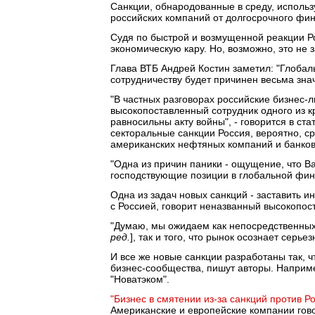
Санкции, обнародованные в среду, исполь
российских компаний от долгосрочного фи
Судя по быстрой и возмущенной реакции Р
экономическую кару. Но, возможно, это не 
Глава ВТБ Андрей Костин заметил: "Глоба
сотрудничеству будет причинен весьма зна
"В частных разговорах российские бизнес-
высокопоставленный сотрудник одного из к
равносильны акту войны", - говорится в ст
секторальные санкции Россия, вероятно, с
американских нефтяных компаний и банков
"Одна из причин паники - ощущение, что 
господствующие позиции в глобальной фина
Одна из задач новых санкций - заставить 
с Россией, говорит неназванный высокопос
"Думаю, мы ожидаем как непосредственных
ред.
], так и того, что рынок осознает серье
И все же новые санкции разработаны так, 
бизнес-сообщества, пишут авторы. Наприме
"Новатэком".
"Бизнес в смятении из-за санкций против Р
Американские и европейские компании гово