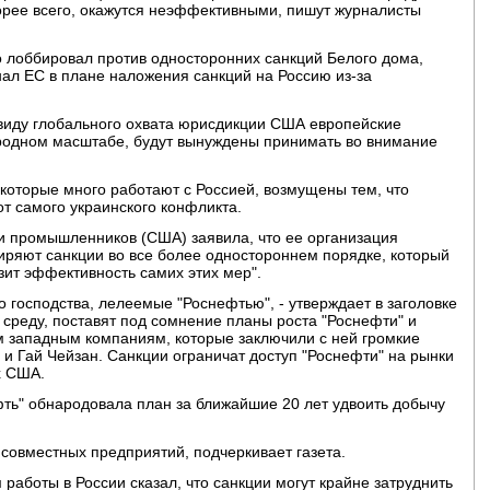
орее всего, окажутся неэффективными, пишут журналисты
о лоббировал против односторонних санкций Белого дома,
нал ЕС в плане наложения санкций на Россию из-за
ввиду глобального охвата юрисдикции США европейские
родном масштабе, будут вынуждены принимать во внимание
.
которые много работают с Россией, возмущены тем, что
от самого украинского конфликта.
 промышленников (США) заявила, что ее организация
ширяют санкции во все более одностороннем порядке, который
ит эффективность самих этих мер".
 господства, лелеемые "Роснефтью", - утверждает в заголовке
 среду, поставят под сомнение планы роста "Роснефти" и
 западным компаниям, которые заключили с ней громкие
 и Гай Чейзан. Санкции ограничат доступ "Роснефти" на рынки
х США.
ть" обнародовала план за ближайшие 20 лет удвоить добычу
совместных предприятий, подчеркивает газета.
работы в России сказал, что санкции могут крайне затруднить