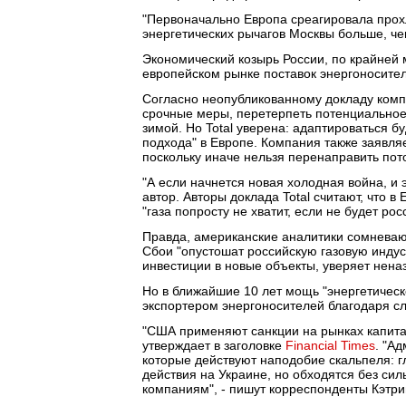
"Первоначально Европа среагировала прохл
энергетических рычагов Москвы больше, че
Экономический козырь России, по крайней м
европейском рынке поставок энергоносител
Согласно неопубликованному докладу компа
срочные меры, перетерпеть потенциальное 
зимой. Но Total уверена: адаптироваться б
подхода" в Европе. Компания также заявляе
поскольку иначе нельзя перенаправить пото
"А если начнется новая холодная война, и 
автор. Авторы доклада Total считают, что в
"газа попросту не хватит, если не будет рос
Правда, американские аналитики сомневают
Сбои "опустошат российскую газовую индус
инвестиции в новые объекты, уверяет нен
Но в ближайшие 10 лет мощь "энергетическ
экспортером энергоносителей благодаря сл
"США применяют санкции на рынках капитал
утверждает в заголовке
Financial Times
. "А
которые действуют наподобие скальпеля: г
действия на Украине, но обходятся без сил
компаниям", - пишут корреспонденты Кэтр