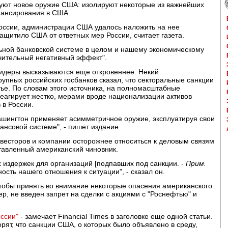
зуют новое оружие США: изолируют некоторые из важнейших
нансирования в США.
оссии, администрации США удалось наложить на нее
защитило США от ответных мер России, считает газета.
льной банковской системе в целом и нашему экономическому
чительный негативный эффект".
лидеры высказываются еще откровеннее. Некий
рупных российских госбанков сказал, что секторальные санкции
атье. По словам этого источника, на полномасштабные
реагирует жестко, мерами вроде национализации активов
 в России.
Вашингтон применяет асимметричное оружие, эксплуатируя свои
нсовой системе", - пишет издание.
инвесторов и компании осторожнее относиться к деловым связям
тавленный американский чиновник.
 издержек для организаций [подпавших под санкции. -
Прим.
зность нашего отношения к ситуации", - сказал он.
чтобы принять во внимание некоторые опасения американского
р, не введен запрет на сделки с акциями с "Роснефтью" и
оссии"
- замечает Financial Times в заголовке еще одной статьи.
рят, что санкции США, о которых было объявлено в среду,