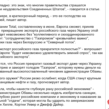
адно: это знак, что многие правительства страшатся
м неудовольствия Соединенных Штатов", - говорится в статье.
ере, в краткосрочный период, - это ее господство на
ей, пишет автор.
нии Total, составленному в июне, Европа сможет, приняв
прекращение экспорта российского газа через Украину этой
удет невозможно без "коллективного и скоординированного
т: "сотрудничество с "Газпромом" чрезвычайно важно",
ки газа через Белоруссию и "Северный поток".
экспорт российского газа прекратится полностью?" - вопрошает
 Европе "будет невозможно удовлетворить зимний спрос", так как
сийского экспорта".
ся, что Россия прекратит газовый экспорт даже через Украину.
трию и заморят голодом "Газпром", которому нужны деньги на
азванный высокопоставленный чиновник администрации Обамы.
ого оружия" России резко ослабнет, когда США станут крупным
анцевым нефти и газу, прогнозирует автор.
а, чтобы нанести глубокую рану российской экономике" -
дминистрация Обамы несколько недель изобретала санкции,
лубоко ранят российские компании и экономику в наказание за
ьной "отдачи", которая могла бы ударить по американским
ин Хилле, Кортни Уивер и Джефф Дайер.