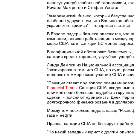
нанесут ущерб глобальной экономике и, ск
Ричард Макгрегор и Стефан Уэгстил.
"Американский бизнес, который безуспешн
особенно удручен тем, что Вашингтон обог
украинского кризиса", - говорится в статье.
В Европе лидеры бизнеса опасаются, что 
компании, активно работающие в междуна
меры США, хотя санкции ЕС менее широки
В неофициальной обстановке бизнесмены, 
санкции вредят торговле, усугубляя ущерб 
Линда Демпси из Национальной ассоциации
"разочарована тем, что США, по сути, рас
подорвет коммерческое участие США и сниз
"Санкции ставят под вопрос планы мирового
Financial Times
. Санкции США, введенные в
причинят еще большие неудобства крупным
сделки, - поясняют журналисты Джек Фарчи
долгосрочного финансирования в доллара
Между тем несколько недель назад "Роснеф
газа и нефти.
Правда, санкции США не блокируют работу 
"Но некий западный юрист с долгим опытом 