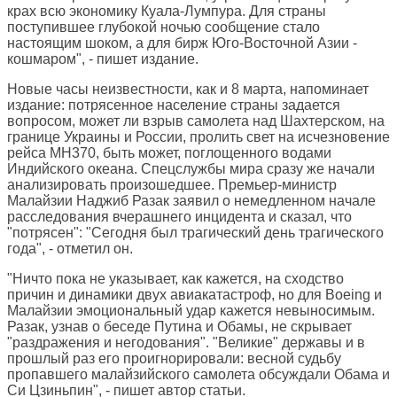
крах всю экономику Куала-Лумпура. Для страны
поступившее глубокой ночью сообщение стало
настоящим шоком, а для бирж Юго-Восточной Азии -
кошмаром", - пишет издание.
Новые часы неизвестности, как и 8 марта, напоминает
издание: потрясенное население страны задается
вопросом, может ли взрыв самолета над Шахтерском, на
границе Украины и России, пролить свет на исчезновение
рейса MH370, быть может, поглощенного водами
Индийского океана. Спецслужбы мира сразу же начали
анализировать произошедшее. Премьер-министр
Малайзии Наджиб Разак заявил о немедленном начале
расследования вчерашнего инцидента и сказал, что
"потрясен": "Сегодня был трагический день трагического
года", - отметил он.
"Ничто пока не указывает, как кажется, на сходство
причин и динамики двух авиакатастроф, но для Boeing и
Малайзии эмоциональный удар кажется невыносимым.
Разак, узнав о беседе Путина и Обамы, не скрывает
"раздражения и негодования". "Великие" державы и в
прошлый раз его проигнорировали: весной судьбу
пропавшего малайзийского самолета обсуждали Обама и
Си Цзиньпин", - пишет автор статьи.