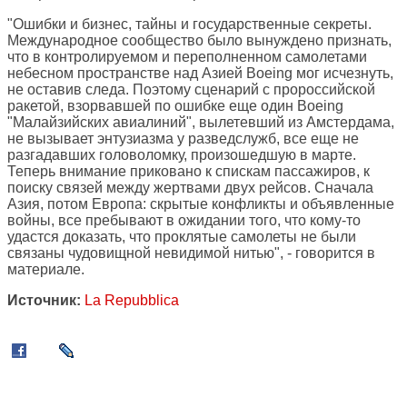
"Ошибки и бизнес, тайны и государственные секреты.
Международное сообщество было вынуждено признать,
что в контролируемом и переполненном самолетами
небесном пространстве над Азией Boeing мог исчезнуть,
не оставив следа. Поэтому сценарий с пророссийской
ракетой, взорвавшей по ошибке еще один Boeing
"Малайзийских авиалиний", вылетевший из Амстердама,
не вызывает энтузиазма у разведслужб, все еще не
разгадавших головоломку, произошедшую в марте.
Теперь внимание приковано к спискам пассажиров, к
поиску связей между жертвами двух рейсов. Сначала
Азия, потом Европа: скрытые конфликты и объявленные
войны, все пребывают в ожидании того, что кому-то
удастся доказать, что проклятые самолеты не были
связаны чудовищной невидимой нитью", - говорится в
материале.
Источник:
La Repubblica