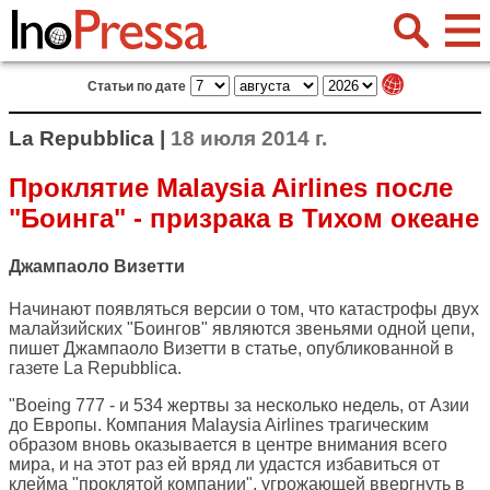
Статьи по дате
La Repubblica |
18 июля 2014 г.
Проклятие Malaysia Airlines после
"Боинга" - призрака в Тихом океане
Джампаоло Визетти
Начинают появляться версии о том, что катастрофы двух
малайзийских "Боингов" являются звеньями одной цепи,
пишет Джампаоло Визетти в статье, опубликованной в
газете
La Repubblica
.
"Boeing 777 - и 534 жертвы за несколько недель, от Азии
до Европы. Компания Malaysia Airlines трагическим
образом вновь оказывается в центре внимания всего
мира, и на этот раз ей вряд ли удастся избавиться от
клейма "проклятой компании", угрожающей ввергнуть в