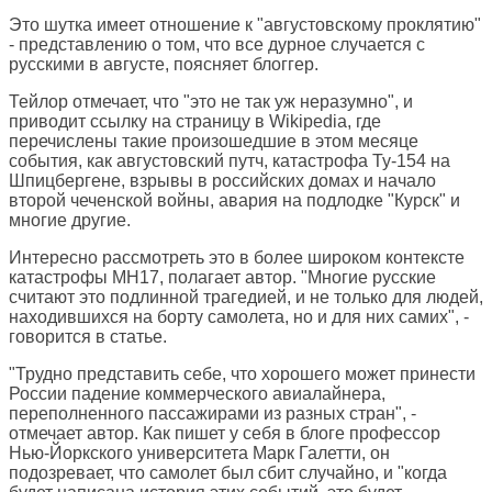
Это шутка имеет отношение к "августовскому проклятию"
- представлению о том, что все дурное случается с
русскими в августе, поясняет блоггер.
Тейлор отмечает, что "это не так уж неразумно", и
приводит ссылку на страницу в Wikipedia, где
перечислены такие произошедшие в этом месяце
события, как августовский путч, катастрофа Ту-154 на
Шпицбергене, взрывы в российских домах и начало
второй чеченской войны, авария на подлодке "Курск" и
многие другие.
Интересно рассмотреть это в более широком контексте
катастрофы MH17, полагает автор. "Многие русские
считают это подлинной трагедией, и не только для людей,
находившихся на борту самолета, но и для них самих", -
говорится в статье.
"Трудно представить себе, что хорошего может принести
России падение коммерческого авиалайнера,
переполненного пассажирами из разных стран", -
отмечает автор. Как пишет у себя в блоге профессор
Нью-Йоркского университета Марк Галетти, он
подозревает, что самолет был сбит случайно, и "когда