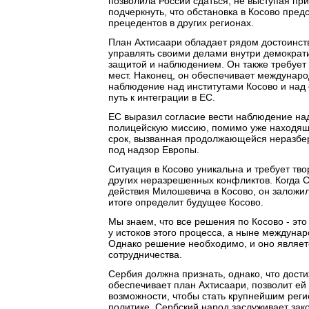
позволила России сдаться, не выступая пр
подчеркнуть, что обстановка в Косово пре
прецедентов в других регионах.
План Ахтисаари обладает рядом достоинств
управлять своими делами внутри демократи
защитой и наблюдением. Он также требует
мест. Наконец, он обеспечивает междунаро
наблюдение над институтами Косово и над
путь к интеграции в ЕС.
ЕС выразил согласие вести наблюдение над
полицейскую миссию, помимо уже находящ
срок, вызванная продолжающейся неразбер
под надзор Европы.
Ситуация в Косово уникальна и требует тв
других неразрешенных конфликтов. Когда С
действия Милошевича в Косово, он заложил
итоге определит будущее Косово.
Мы знаем, что все решения по Косово - эт
у истоков этого процесса, а ныне междуна
Однако решение необходимо, и оно являет
сотрудничества.
Сербия должна признать, однако, что дост
обеспечивает план Ахтисаари, позволит ей
возможности, чтобы стать крупнейшим реги
политике. Сербский народ заслуживает зако