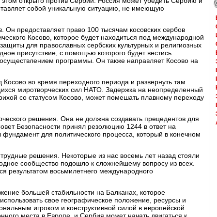
и этом открыто против Сербии. Россия может убедить Сербию и
дставляет собой уникальную ситуацию, не имеющую
. Он предоставляет право 100 тысячам косовских сербов
ческого Косово, которое будет находиться под международной
 защиты для православных сербских культурных и религиозных
дное присутствие, с помощью которого будет вестись
 осуществлением программы. Он также направляет Косово на
 Косово во время переходного периода и развернуть там
ихся миротворческих сил НАТО. Задержка на неопределенный
ихой со статусом Косово, может помешать плавному переходу
орческого решения. Она не должна создавать прецедентов для
овет Безопасности принял резолюцию 1244 в ответ на
 фундамент для политического процесса, который в конечном
о трудные решения. Некоторые из нас восемь лет назад стояли
родное сообщество подошло к сложнейшему вопросу из всех.
ся результатом восьмилетнего международного
ижение большей стабильности на Балканах, которое
 использовать свое географическое положение, ресурсы и
ональным игроком и конструктивной силой в европейской
нного места в Европе, и Сербия может начать двигаться к