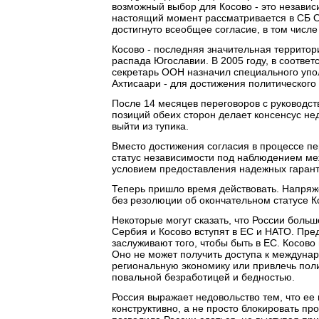
возможный выбор для Косово - это незави
настоящий момент рассматривается в СБ О
достигнуто всеобщее согласие, в том числе 
Косово - последняя значительная террито
распада Югославии. В 2005 году, в соотве
секретарь ООН назначил специального уп
Ахтисаари - для достижения политического
После 14 месяцев переговоров с руководст
позиций обеих сторон делает консенсус н
выйти из тупика.
Вместо достижения согласия в процессе п
статус независимости под наблюдением ме
условием предоставления надежных гаран
Теперь пришло время действовать. Напряжен
без резолюции об окончательном статусе 
Некоторые могут сказать, что России больш
Сербия и Косово вступят в ЕС и НАТО. Пре
заслуживают того, чтобы быть в ЕС. Косов
Оно не может получить доступа к междуна
региональную экономику или привлечь пол
повальной безработицей и бедностью.
Россия выражает недовольство тем, что ее 
конструктивно, а не просто блокировать п