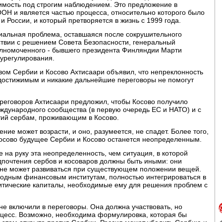
симость под строгим наблюдением. Это предложение в
ОН и является частью процесса, относительно которого было
и России, и который претворяется в жизнь с 1999 года.
риальная проблема, оставшаяся после сокрушительного
тствии с решением Совета Безопасности, генеральный
олномоченного - бывшего президента Финляндии Марти
 урегулирования.
вом Сербии и Косово Ахтисаари объявил, что непреклонность
едостижимым и никакие дальнейшие переговоры не помогут
ереговоров Ахтисаари предложил, чтобы Косово получило
ждународного сообщества (в первую очередь ЕС и НАТО) и с
тий сербам, проживающим в Косово.
ие может возрасти, и оно, разумеется, не спадет. Более того,
Косово будущее Сербии и Косово останется неопределенным.
е на руку эта неопределенность, чем ситуация, в которой
дпочтения сербов и косоваров должны быть иными: они
о не может развиваться при существующем положении вещей.
родным финансовым институтам, полностью интегрироваться в
итические капиталы, необходимые ему для решения проблем с
не включили в переговоры. Она должна участвовать, но
роцесс. Возможно, необходима формулировка, которая бы