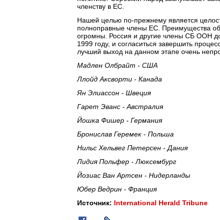
членству в ЕС.
Нашей целью по-прежнему является целост
полноправные члены ЕС. Преимущества об
огромны. Россия и другие члены СБ ООН д
1999 году, и согласиться завершить проце
лучший выход на данном этапе очень непро
Мадлен Олбрайт - США
Ллойд Аксворти - Канада
Ян Элиассон - Швеция
Гарет Эванс - Австралия
Йошка Фишер - Германия
Бронислав Геремек - Польша
Нильс Хельвег Петерсен - Дания
Лидия Польфер - Люксембург
Йозиас Ван Артсен - Нидерланды
Юбер Ведрин - Франция
Источник:
International Herald Tribune