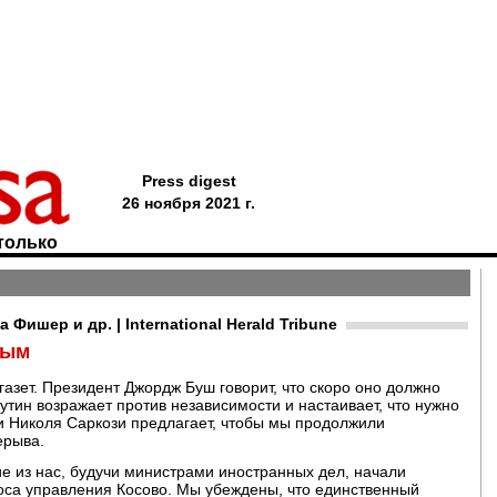
Press digest
26 ноября 2021 г.
только
ишер и др. | International Herald Tribune
мым
азет. Президент Джордж Буш говорит, что скоро оно должно
тин возражает против независимости и настаивает, что нужно
 Николя Саркози предлагает, чтобы мы продолжили
ерыва.
ие из нас, будучи министрами иностранных дел, начали
са управления Косово. Мы убеждены, что единственный