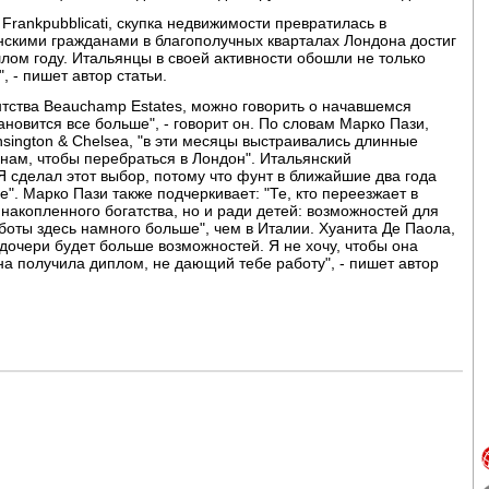
Frankpubblicati, скупка недвижимости превратилась в
нскими гражданами в благополучных кварталах Лондона достиг
лом году. Итальянцы в своей активности обошли не только
, - пишет автор статьи.
тства Beauchamp Estates, можно говорить о начавшемся
тановится все больше", - говорит он. По словам Марко Пази,
sington & Chelsea, "в эти месяцы выстраивались длинные
 нам, чтобы перебраться в Лондон". Итальянский
 сделал этот выбор, потому что фунт в ближайшие два года
". Марко Пази также подчеркивает: "Те, кто переезжает в
накопленного богатства, но и ради детей: возможностей для
боты здесь намного больше", чем в Италии. Хуанита Де Паола,
у дочери будет больше возможностей. Я не хочу, чтобы она
она получила диплом, не дающий тебе работу", - пишет автор