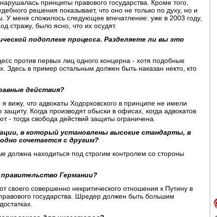
 нарушалась принципы правового государства. Кроме того,
ебного решения показывает, что оно не только по духу, но и
. У меня сложилось следующее впечатление: уже в 2003 году,
д стражу, было ясно, что их осудят.
ической подоплеке процесса. Разделяете ли вы это
цесс против первых лиц одного концерна - хотя подобные
х. Здесь в пример остальным должен быть наказан некто, кто
равные действия?
о я вижу, что адвокаты Ходорковского в принципе не имели
 защиту. Когда производят обыски в офисах, когда адвокатов
ют - тогда свобода действий защиты ограничена.
изации, в который установлены высокие стандарты, в
 одно сочетается с другим?
ьше должна находиться под строгим контролем со стороны
с правительство Германии?
от своего совершенно некритического отношения к Путину в
 правового государства. Шредер должен быть большим
достатках.