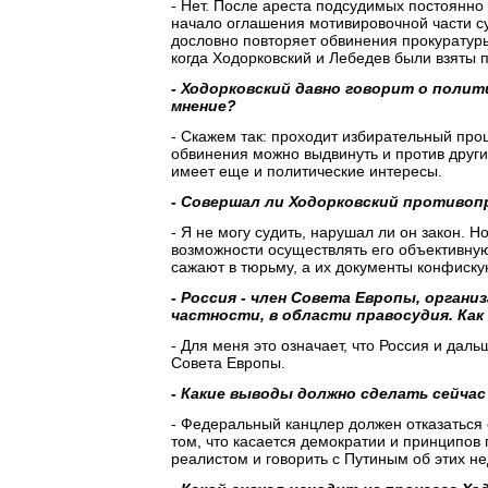
- Нет. После ареста подсудимых постоянно
начало оглашения мотивировочной части суд
дословно повторяет обвинения прокуратуры
когда Ходорковский и Лебедев были взяты по
- Ходорковский давно говорит о полит
мнение?
- Скажем так: проходит избирательный про
обвинения можно выдвинуть и против други
имеет еще и политические интересы.
- Совершал ли Ходорковский противоп
- Я не могу судить, нарушал ли он закон. Н
возможности осуществлять его объективную
сажают в тюрьму, а их документы конфиску
- Россия - член Совета Европы, орган
частности, в области правосудия. Как
- Для меня это означает, что Россия и дал
Совета Европы.
- Какие выводы должно сделать сейча
- Федеральный канцлер должен отказаться 
том, что касается демократии и принципов
реалистом и говорить с Путиным об этих не