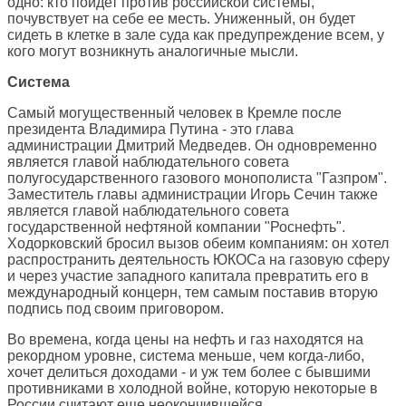
одно: кто пойдет против российской системы,
почувствует на себе ее месть. Униженный, он будет
сидеть в клетке в зале суда как предупреждение всем, у
кого могут возникнуть аналогичные мысли.
Система
Самый могущественный человек в Кремле после
президента Владимира Путина - это глава
администрации Дмитрий Медведев. Он одновременно
является главой наблюдательного совета
полугосударственного газового монополиста "Газпром".
Заместитель главы администрации Игорь Сечин также
является главой наблюдательного совета
государственной нефтяной компании "Роснефть".
Ходорковский бросил вызов обеим компаниям: он хотел
распространить деятельность ЮКОСа на газовую сферу
и через участие западного капитала превратить его в
международный концерн, тем самым поставив вторую
подпись под своим приговором.
Во времена, когда цены на нефть и газ находятся на
рекордном уровне, система меньше, чем когда-либо,
хочет делиться доходами - и уж тем более с бывшими
противниками в холодной войне, которую некоторые в
России считают еще неокончившейся.