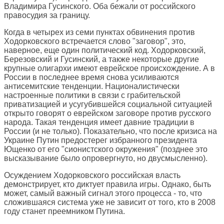
Владимира Гусинского. Оба бежали от российского
правосудия за границу.
Когда в четырех из семи пунктах обвинения против
Ходорковского встречается слово "заговор", это,
наверное, еще один политический код. Ходорковский,
Березовский и Гусинский, а также некоторые другие
крупные олигархи имеют еврейское происхождение. А в
России в последнее время снова усиливаются
антисемитские тенденции. Националистически
настроенные политики в связи с грабительской
приватизацией и усугубившейся социальной ситуацией
открыто говорят о еврейском заговоре против русского
народа. Такая тенденция имеет давние традиции в
России (и не только). Показательно, что после кризиса на
Украине Путин предостерег избранного президента
Ющенко от его "сионистского окружения" (позднее это
высказывание было опровергнуто, но двусмысленно).
Осуждением Ходорковского российская власть
демонстрирует, кто диктует правила игры. Однако, быть
может, самый важный сигнал этого процесса - то, что
сложившаяся система уже не зависит от того, кто в 2008
году станет преемником Путина.