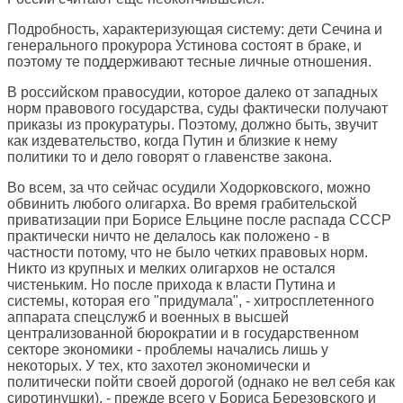
Подробность, характеризующая систему: дети Сечина и
генерального прокурора Устинова состоят в браке, и
поэтому те поддерживают тесные личные отношения.
В российском правосудии, которое далеко от западных
норм правового государства, суды фактически получают
приказы из прокуратуры. Поэтому, должно быть, звучит
как издевательство, когда Путин и близкие к нему
политики то и дело говорят о главенстве закона.
Во всем, за что сейчас осудили Ходорковского, можно
обвинить любого олигарха. Во время грабительской
приватизации при Борисе Ельцине после распада СССР
практически ничто не делалось как положено - в
частности потому, что не было четких правовых норм.
Никто из крупных и мелких олигархов не остался
чистеньким. Но после прихода к власти Путина и
системы, которая его "придумала", - хитросплетенного
аппарата спецслужб и военных в высшей
централизованной бюрократии и в государственном
секторе экономики - проблемы начались лишь у
некоторых. У тех, кто захотел экономически и
политически пойти своей дорогой (однако не вел себя как
сиротинушки), - прежде всего у Бориса Березовского и