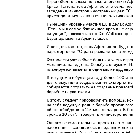
Европейского союза по восстановлению Аф
Криса Паттена тема Афганистана была пост
заседания министров иностранных дел ЕС. 
присоединиться глава внешнеполитическог
Нынешний уровень участия ЕС в делах Афг
"Если мы в самое ближайшее время не спр
ситуация", - сказал газете Die Welt экспе
Европарламента Армин Лашет.
Иначе, считает он, весь Афганистан будет
наркоторговли. "Страна развалится, а меж
Фактически уже сейчас большая часть евр
Афганистана, идет на борьбу с опиумом. Н
планируется выделить один миллиард евро
В текущем и в будущем году более 100 млн
для стимуляции возделывания альтернативн
собирается потратить на создание правово
борьбе с наркотиками.
К этому следует присовокупить помощь, ис
на себя ведущую роль в борьбе против воз
ей это обойдется в 115 млн долларов. В Л
срока в 10 лет", - говорят в министерстве 
Однако вспомогательные проекты - это лишь
населения, - сообщалось в недавнем докл
преступлений (UNDCP), возделывают в Афг