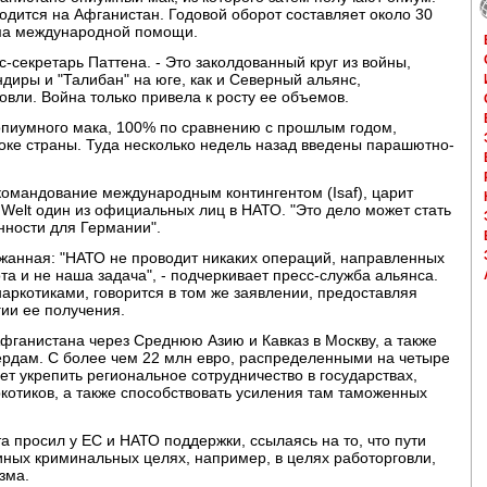
дится на Афганистан. Годовой оборот составляет около 30
ема международной помощи.
с-секретарь Паттена. - Это заколдованный круг из войны,
диры и "Талибан" на юге, как и Северный альянс,
овли. Война только привела к росту ее объемов.
пиумного мака, 100% по сравнению с прошлым годом,
токе страны. Туда несколько недель назад введены парашютно-
 командование международным контингентом (Isaf), царит
 Welt один из официальных лиц в НАТО. "Это дело может стать
нности для Германии".
анная: "НАТО не проводит никаких операций, направленных
та и не наша задача", - подчеркивает пресс-служба альянса.
аркотиками, говорится в том же заявлении, предоставляя
ии ее получения.
Афганистана через Среднюю Азию и Кавказ в Москву, а также
ердам. С более чем 22 млн евро, распределенными на четыре
т укрепить региональное сотрудничество в государствах,
ркотиков, а также способствовать усиления там таможенных
просил у ЕС и НАТО поддержки, ссылаясь на то, что пути
 иных криминальных целях, например, в целях работорговли,
зма.