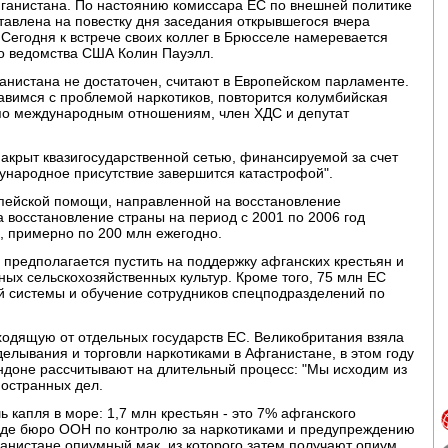
ганистана. По настоянию комиссара ЕС по внешней политике
авлена на повестку дня заседания открывшегося вчера
Сегодня к встрече своих коллег в Брюсселе намеревается
о ведомства США Колин Пауэлл.
анистана не достаточен, считают в Европейском парламенте.
авимся с проблемой наркотиков, повторится колумбийская
рт по международным отношениям, член ХДС и депутат
 накрыт квазигосударственной сетью, финансируемой за счет
дународное присутствие завершится катастрофой".
опейской помощи, направленной на восстановление
а восстановление страны на период с 2001 по 2006 год
, примерно по 200 млн ежегодно.
 предполагается пустить на поддержку афганских крестьян и
ых сельскохозяйственных культур. Кроме того, 75 млн ЕС
й системы и обучение сотрудников спецподразделений по
ходящую от отдельных государств ЕС. Великобритания взяла
делывания и торговли наркотиками в Афганистане, в этом году
ондоне рассчитывают на длительный процесс: "Мы исходим из
иностранных дел.
 капля в море: 1,7 млн крестьян - это 7% афганского
аде бюро ООН по контролю за наркотиками и предупреждению
анистане опиумный мак, из которого затем получают опиум.