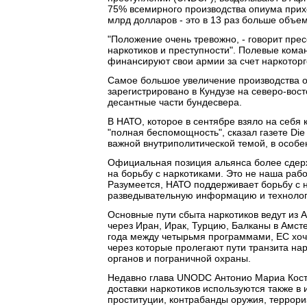
75% всемирного производства опиума прихо
млрд долларов - это в 13 раз больше объ
"Положение очень тревожно, - говорит прес
наркотиков и преступности". Полевые коман
финансируют свои армии за счет наркоторг
Самое большое увеличение производства о
зарегистрировано в Кундузе на северо-вос
десантные части бундесвера.
В НАТО, которое в сентябре взяло на себя
"полная беспомощность", сказал газете Die
важной внутриполитической темой, в особе
Официальная позиция альянса более сдерж
на борьбу с наркотиками. Это не наша рабо
Разумеется, НАТО поддерживает борьбу с н
разведывательную информацию и технолог
Основные пути сбыта наркотиков ведут из 
через Иран, Ирак, Турцию, Балканы в Амст
года между четырьмя программами, ЕС хоче
через которые пролегают пути транзита на
органов и пограничной охраны.
Недавно глава UNODC Антонио Мариа Коста 
доставки наркотиков используются также в
проституции, контрабанды оружия, террори