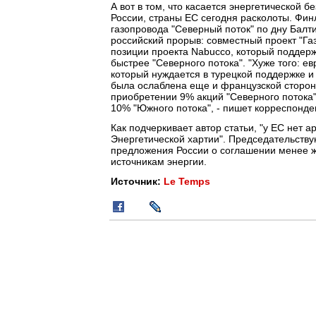
А вот в том, что касается энергетической 
России, страны ЕС сегодня расколоты. Фин
газопровода "Северный поток" по дну Балт
российский прорыв: совместный проект "Г
позиции проекта Nabucco, который поддерж
быстрее "Северного потока". "Хуже того: е
который нуждается в турецкой поддержке и в
была ослаблена еще и французской стороно
приобретении 9% акций "Северного потока"
10% "Южного потока", - пишет корреспонден
Как подчеркивает автор статьи, "у ЕС нет 
Энергетической хартии". Председательству
предложения России о соглашении менее ж
источникам энергии.
Источник:
Le Temps