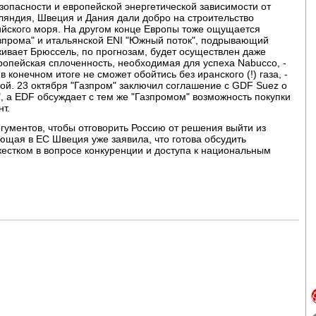
безопасности и европейской энергетической зависимости от
ляндия, Швеция и Дания дали добро на строительство
ийского моря. На другом конце Европы тоже ощущается
азпрома" и итальянской ENI "Южный поток", подрывающий
ивает Брюссель, по прогнозам, будет осуществлен даже
вропейская сплоченность, необходимая для успеха Nabucco, -
 конечном итоге не сможет обойтись без иранского (!) газа, -
й. 23 октября "Газпром" заключил соглашение с GDF Suez о
, а EDF обсуждает с тем же "Газпромом" возможность покупки
т.
аргументов, чтобы отговорить Россию от решения выйти из
ющая в ЕС Швеция уже заявила, что готова обсудить
естком в вопросе конкуренции и доступа к национальным