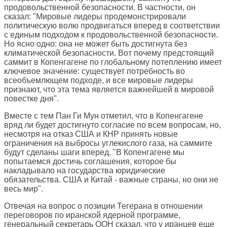
продовольственной безопасности. В частности, он
сказал: "Мировые лидеры продемонстрировали
политическую волю продвигаться вперед в соответствии
с единым подходом к продовольственной безопасности.
Но ясно одно: она не может быть достигнута без
климатической безопасности. Вот почему предстоящий
саммит в Копенгагене по глобальному потеплению имеет
ключевое значение: существует потребность во
всеобъемлющем подходе, и все мировые лидеры
признают, что эта тема является важнейшей в мировой
повестке дня".
Вместе с тем Пан Ги Мун отметил, что в Копенгагене
вряд ли будет достигнуто согласие по всем вопросам, но,
несмотря на отказ США и КНР принять новые
ограничения на выбросы углекислого газа, на саммите
будут сделаны шаги вперед. "В Копенгагене мы
попытаемся достичь соглашения, которое бы
накладывало на государства юридические
обязательства. США и Китай - важные страны, но они не
весь мир".
Отвечая на вопрос о позиции Тегерана в отношении
переговоров по иранской ядерной программе,
генеральный секретарь ООН сказал, что у иранцев еще