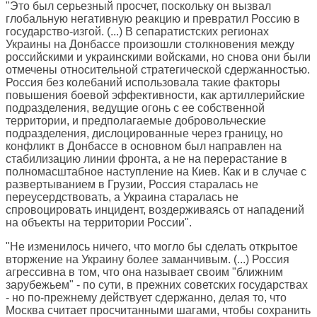
"Это был серьезный просчет, поскольку он вызвал
глобальную негативную реакцию и превратил Россию в
государство-изгой. (...) В сепаратистских регионах
Украины на Донбассе произошли столкновения между
российскими и украинскими войсками, но снова они были
отмечены относительной стратегической сдержанностью.
Россия без колебаний использовала такие факторы
повышения боевой эффективности, как артиллерийские
подразделения, ведущие огонь с ее собственной
территории, и предполагаемые добровольческие
подразделения, дислоцированные через границу, но
конфликт в Донбассе в основном был направлен на
стабилизацию линии фронта, а не на перерастание в
полномасштабное наступление на Киев. Как и в случае с
развертыванием в Грузии, Россия старалась не
переусердствовать, а Украина старалась не
спровоцировать инцидент, воздерживаясь от нападений
на объекты на территории России".
"Не изменилось ничего, что могло бы сделать открытое
вторжение на Украину более заманчивым. (...) Россия
агрессивна в том, что она называет своим "ближним
зарубежьем" - по сути, в прежних советских государствах
- но по-прежнему действует сдержанно, делая то, что
Москва считает просчитанными шагами, чтобы сохранить