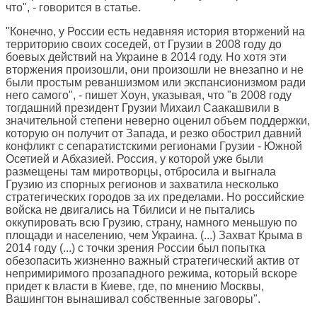
что", - говорится в статье.
"Конечно, у России есть недавняя история вторжений на
территорию своих соседей, от Грузии в 2008 году до
боевых действий на Украине в 2014 году. Но хотя эти
вторжения произошли, они произошли не внезапно и не
были простым реваншизмом или экспансионизмом ради
него самого", - пишет Хоун, указывая, что "в 2008 году
тогдашний президент Грузии Михаил Саакашвили в
значительной степени неверно оценил объем поддержки,
которую он получит от Запада, и резко обострил давний
конфликт с сепаратистскими регионами Грузии - Южной
Осетией и Абхазией. Россия, у которой уже были
размещены там миротворцы, отбросила и выгнала
Грузию из спорных регионов и захватила несколько
стратегических городов за их пределами. Но российские
войска не двигались на Тбилиси и не пытались
оккупировать всю Грузию, страну, намного меньшую по
площади и населению, чем Украина. (...) Захват Крыма в
2014 году (...) с точки зрения России был попытка
обезопасить жизненно важный стратегический актив от
непримиримого прозападного режима, который вскоре
придет к власти в Киеве, где, по мнению Москвы,
Вашингтон вынашивал собственные заговоры".