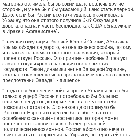
материалов, имела бы высокий шанс вовлечь другие
стороны, и у нее был бы ужасающий шанс стать ядерной.
Даже если бы России все-таки удалось оккупировать
Украину, что она от этого получила бы? Оккупация
дорога, опасна и часто бесплодна, как США обнаружили
в Ираке и Афганистане".
"Текущая оккупация Россией Южной Осетии, Абхазии и
Крыма обходится дорого, но она жизнеспособна, потому
что там есть элемент местного населения, который
приветствует Россию. Это приятие - побочный продукт
сложного культурного наследия постсоветских
государств. Такой динамики нет на Западной Украине,
которая совершенно ясно просигнализировала о своем
предпочтении Запада", - пишет он.
"Тогда возобновление войны против Украины было бы
только в ущерб России и потребовало бы больших
объемов ресурсов, которые Россия не может себе
позволить потратить. Это навсегда оттолкнуло бы
Россию от Европы и сделало бы любые шаги по
ослаблению санкций - перспектива, которая может
постепенно становиться все более реальной -
политически невозможной. России абсолютно нечего
выигрывать от вторжения на Украину, но терять ей есть