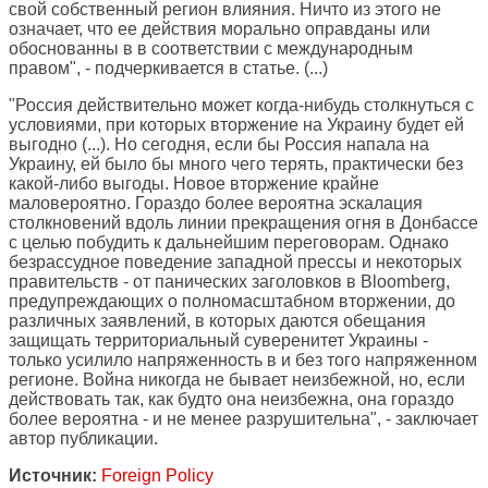
свой собственный регион влияния. Ничто из этого не
означает, что ее действия морально оправданы или
обоснованны в в соответствии с международным
правом", - подчеркивается в статье. (...)
"Россия действительно может когда-нибудь столкнуться с
условиями, при которых вторжение на Украину будет ей
выгодно (...). Но сегодня, если бы Россия напала на
Украину, ей было бы много чего терять, практически без
какой-либо выгоды. Новое вторжение крайне
маловероятно. Гораздо более вероятна эскалация
столкновений вдоль линии прекращения огня в Донбассе
с целью побудить к дальнейшим переговорам. Однако
безрассудное поведение западной прессы и некоторых
правительств - от панических заголовков в Bloomberg,
предупреждающих о полномасштабном вторжении, до
различных заявлений, в которых даются обещания
защищать территориальный суверенитет Украины -
только усилило напряженность в и без того напряженном
регионе. Война никогда не бывает неизбежной, но, если
действовать так, как будто она неизбежна, она гораздо
более вероятна - и не менее разрушительна", - заключает
автор публикации.
Источник:
Foreign Policy