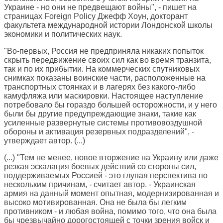
Украине - но они не предвещают войны", - пишет на
страницах
Foreign Policy
Джефф Хоун, докторант
факультета международной истории Лондонской школы
экономики и политических наук.
"Во-первых, Россия не предприняла никаких попыток
скрыть передвижение своих сил как во время транзита,
так и по их прибытии. На коммерческих спутниковых
снимках показаны воинские части, расположенные на
транспортных стоянках и в лагерях без какого-либо
камуфляжа или маскировки. Настоящее наступление
потребовало бы гораздо большей осторожности, и у него
были бы другие предупреждающие знаки, такие как
усиленные развернутые системы противовоздушной
обороны и активация резервных подразделений", -
утверждает автор. (...)
(...) "Тем не менее, новое вторжение на Украину или даже
резкая эскалация боевых действий со стороны сил,
поддерживаемых Россией - это глупая перспектива по
нескольким причинам, - считает автор. - Украинская
армия на данный момент опытная, модернизированная и
высоко мотивированная. Она не была бы легким
противником - и любая война, помимо того, что она была
бы чрезвычайно дорогостоящей с точки зрения войск и