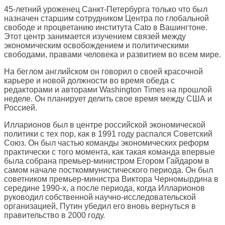
45-летний уроженец Санкт-Петербурга только что был
назначен старшим сотрудником Центра по глобальной
свободе и процветанию института Cato в Вашингтоне.
Этот центр занимается изучением связей между
экономическим освобождением и политическими
свободами, правами человека и развитием во всем мире.
На беглом английском он говорил о своей красочной
карьере и новой должности во время обеда с
редакторами и авторами Washington Times на прошлой
неделе. Он планирует делить свое время между США и
Россией.
Илларионов был в центре российской экономической
политики с тех пор, как в 1991 году распался Советский
Союз. Он был частью команды экономических реформ
практически с того момента, как такая команда впервые
была собрана премьер-министром Егором Гайдаром в
самом начале посткоммунистического периода. Он был
советником премьер-министра Виктора Черномырдина в
середине 1990-х, а после периода, когда Илларионов
руководил собственной научно-исследовательской
организацией, Путин убедил его вновь вернуться в
правительство в 2000 году.