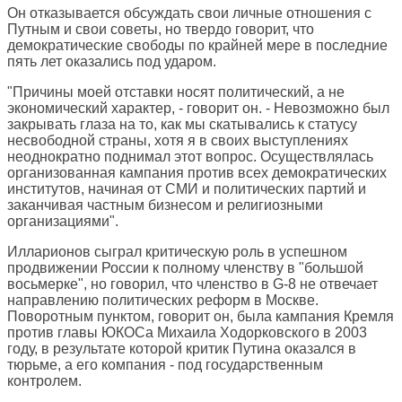
Он отказывается обсуждать свои личные отношения с
Путным и свои советы, но твердо говорит, что
демократические свободы по крайней мере в последние
пять лет оказались под ударом.
"Причины моей отставки носят политический, а не
экономический характер, - говорит он. - Невозможно был
закрывать глаза на то, как мы скатывались к статусу
несвободной страны, хотя я в своих выступлениях
неоднократно поднимал этот вопрос. Осуществлялась
организованная кампания против всех демократических
институтов, начиная от СМИ и политических партий и
заканчивая частным бизнесом и религиозными
организациями".
Илларионов сыграл критическую роль в успешном
продвижении России к полному членству в "большой
восьмерке", но говорил, что членство в G-8 не отвечает
направлению политических реформ в Москве.
Поворотным пунктом, говорит он, была кампания Кремля
против главы ЮКОСа Михаила Ходорковского в 2003
году, в результате которой критик Путина оказался в
тюрьме, а его компания - под государственным
контролем.